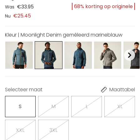
68% korting op originele
€33.95
Was
€25.45
Nu
Kleur | Moonlight Denim gemêleerd marineblauw
Selecteer maat
Maattabel
S
M
L
XL
XXL
3XL