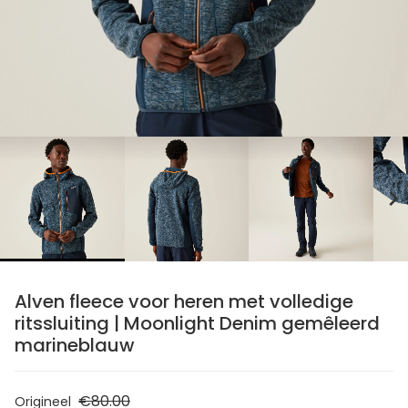
chevron_right
Alven fleece voor heren met volledige
ritssluiting | Moonlight Denim gemêleerd
marineblauw
€80.00
Origineel