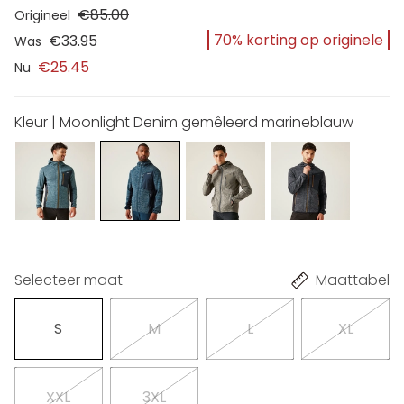
€85.00
Origineel
70% korting op originele
€33.95
Was
€25.45
Nu
Kleur | Moonlight Denim gemêleerd marineblauw
Selecteer maat
Maattabel
S
M
L
XL
XXL
3XL