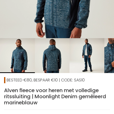
chevron_right
BESTEED €80, BESPAAR €10 | CODE: SAS10
Alven fleece voor heren met volledige
ritssluiting | Moonlight Denim gemêleerd
marineblauw