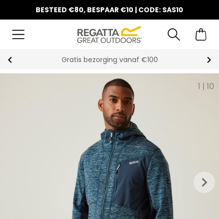
BESTEED €80, BESPAAR €10 | CODE: SAS10
Gratis bezorging vanaf €100
1
|
10
keyboard_arrow_right