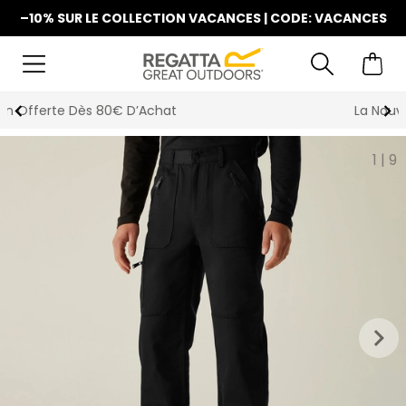
–10% SUR LE COLLECTION VACANCES | CODE: VACANCES
La Nouvelle Collection Est Disponible
1
|
9
keyboard_arrow_right