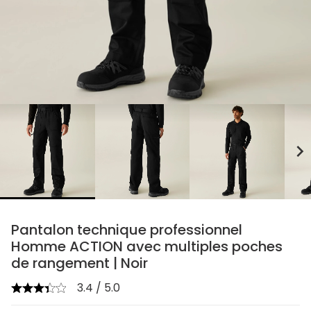
chevron_right
Pantalon technique professionnel
Homme ACTION avec multiples poches
de rangement | Noir
3.4 / 5.0