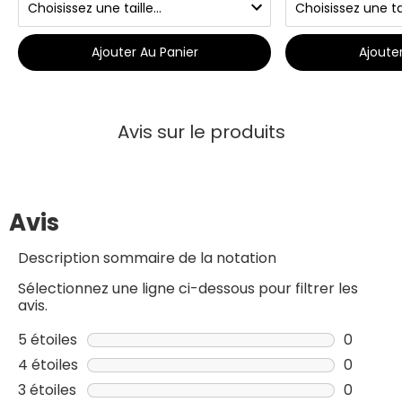
Ajouter Au Panier
Ajoute
Avis sur le produits