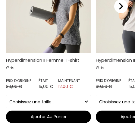
Hyperdimension II Femme T-shirt
Hyperdimension I
Gris
Gris
PRIX D'ORIGINE
ÉTAIT
MAINTENANT
PRIX D'ORIGINE
ÉTA
30,00 €
15,00 €
12,00 €
30,00 €
15,
Ajouter Au Panier
Ajoute