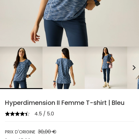
chevron_right
Hyperdimension II Femme T-shirt | Bleu
4.5 / 5.0
30,00 €
PRIX D'ORIGINE