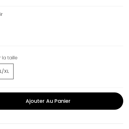
ir
la taille
L/XL
Ajouter Au Panier