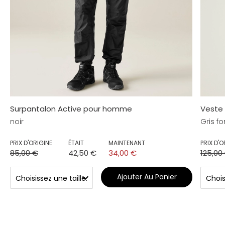
Surpantalon Active pour homme
Veste
noir
Gris f
PRIX D'ORIGINE
ÉTAIT
MAINTENANT
PRIX D'O
85,00 €
42,50 €
34,00 €
125,00
Ajouter Au Panier