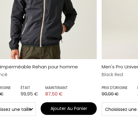
 imperméable Rehan pour homme
Men's Pro Unive
oncé
Black Red
RIGINE
ÉTAIT
MAINTENANT
PRIX D'ORIGINE
 €
99,95 €
87,50 €
90,00 €
Ajouter Au Panier