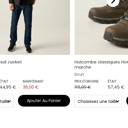
rsal Jacket
Holcombe classiques H
marche
brun
ÉTAIT
MAINTENANT
PRIX D'ORIGINE
ÉTAIT
44,95 €
36,00 €
115,00 €
57,45 €
Ajouter Au Panier