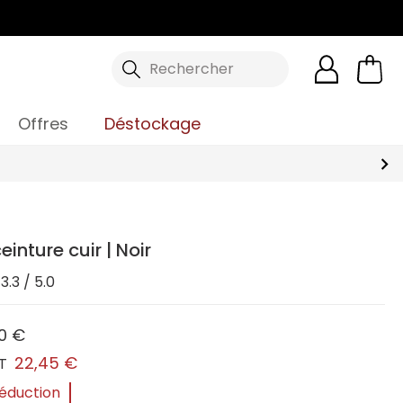
Rechercher
Offres
Déstockage
nture cuir | Noir
3.3 / 5.0
0 €
22,45 €
T
réduction