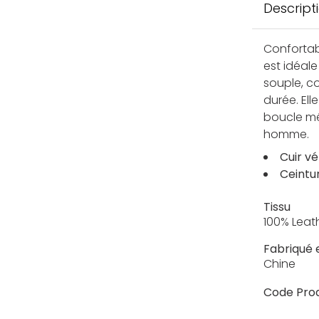
Descript
Confortab
est idéale
souple, c
durée. Ell
boucle mé
homme.
Cuir vé
Ceintu
Tissu
100% Leat
Fabriqué 
Chine
Code Prod