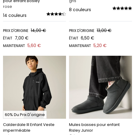
pour enfant Bosley
gris
rose
8
couleurs
14
couleurs
14,00 €
13,00 €
PRIX D'ORIGINE
PRIX D'ORIGINE
7,00 €
6,50 €
ÉTAIT
ÉTAIT
5,60 €
5,20 €
MAINTENANT
MAINTENANT
60% Du Prix D'origine
Calderdale III Enfant Veste
Mules basses pour enfant
imperméable
Risley Junior