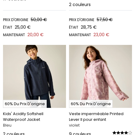
2
couleurs
50,00 €
57,50 €
PRIX D'ORIGINE
PRIX D'ORIGINE
25,00 €
28,75 €
ÉTAIT
ÉTAIT
20,00 €
23,00 €
MAINTENANT
MAINTENANT
60% Du Prix D'origine
60% Du Prix D'origine
Kids' Acidity Softshell
Veste imperméable Printed
Waterproof Jacket
Lever II pour enfant
Bleu
violet
2
couleurs
9
couleurs