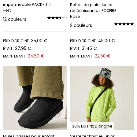
imperméable PACK-IT III
Bottes de pluie Junior
vert
réfléchissantes FOXFIRE
Rose
12
couleurs
2
couleurs
35,00 €
45,00 €
PRIX D'ORIGINE
PRIX D'ORIGINE
27,95 €
31,45 €
ÉTAIT
ÉTAIT
24,50 €
22,50 €
MAINTENANT
MAINTENANT
30% Du Prix D'origine
Mules basses pour enfant
Veste technique junior