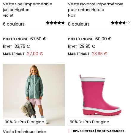
Veste Shell imperméable
Veste isolante imperméable
junior Highton
pour enfant Hurdle
violet
Noir
6
couleurs
8
couleurs
67,50 €
60,00 €
PRIX D'ORIGINE
PRIX D'ORIGINE
33,75 €
29,95 €
ÉTAIT
ÉTAIT
27,00 €
23,95 €
MAINTENANT
MAINTENANT
30% Du Prix D'origine
50% Du Prix D'origine
Veste technique junior
-10% EN EXTRA | CODE: VACANCES