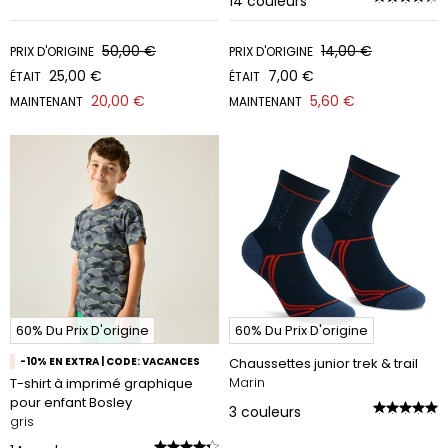
14
couleurs
50,00 €
14,00 €
PRIX D'ORIGINE
PRIX D'ORIGINE
25,00 €
7,00 €
ÉTAIT
ÉTAIT
20,00 €
5,60 €
MAINTENANT
MAINTENANT
60% Du Prix D'origine
60% Du Prix D'origine
-10% EN EXTRA | CODE: VACANCES
Chaussettes junior trek & trail
Marin
T-shirt à imprimé graphique
pour enfant Bosley
3
couleurs
gris