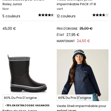
Risley Junior
imperméable PACK-IT III
Noir
vert
5
couleurs
12
couleurs
45,00 €
35,00 €
PRIX D'ORIGINE
27,95 €
ÉTAIT
24,50 €
MAINTENANT
60% Du Prix D'origine
60% Du Prix D'origine
-10% EN EXTRA | CODE: VACANCES
Veste Shell imperméable pour
enfant Lever
Bottes de pluie Junior