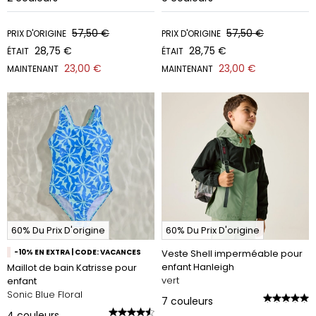
57,50 €
57,50 €
PRIX D'ORIGINE
PRIX D'ORIGINE
28,75 €
28,75 €
ÉTAIT
ÉTAIT
23,00 €
23,00 €
MAINTENANT
MAINTENANT
60% Du Prix D'origine
60% Du Prix D'origine
-10% EN EXTRA | CODE: VACANCES
Veste Shell imperméable pour
enfant Hanleigh
Maillot de bain Katrisse pour
vert
enfant
Sonic Blue Floral
7
couleurs
4
couleurs