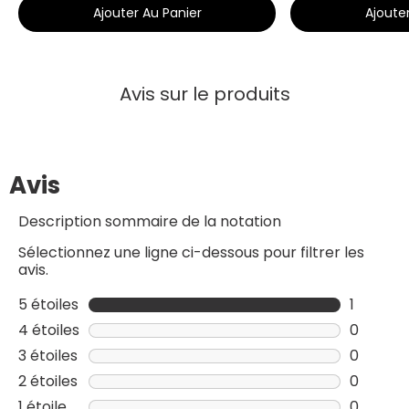
Ajouter Au Panier
Ajoute
Avis sur le produits