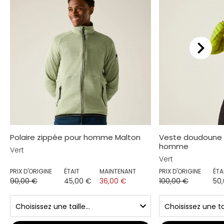
Polaire zippée pour homme Malton
Veste doudoune 
homme
Vert
Vert
PRIX D'ORIGINE
ÉTAIT
MAINTENANT
PRIX D'ORIGINE
ÉTA
90,00 €
45,00 €
36,00 €
100,00 €
50