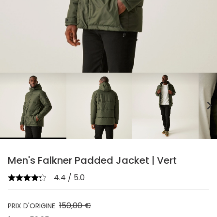
chevron_right
Men's Falkner Padded Jacket | Vert
4.4 / 5.0
150,00 €
PRIX D'ORIGINE