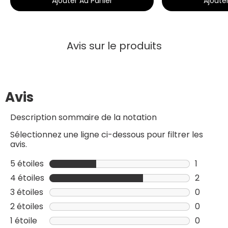
Ajouter Au Panier
Ajoute
Avis sur le produits