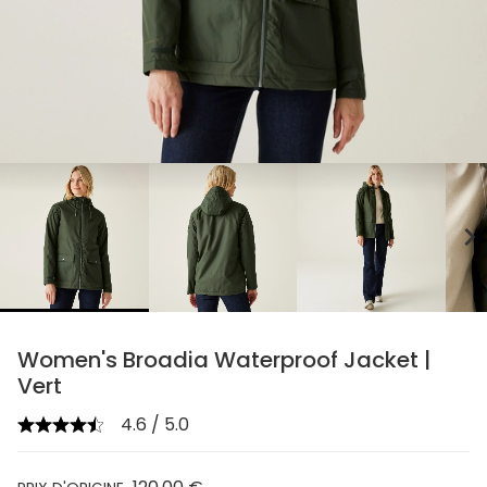
chevron_right
Women's Broadia Waterproof Jacket |
Vert
4.6 / 5.0