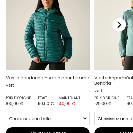
Veste doudoune Hurden pour femme
Veste imperméa
Bendria
vert
vert
PRIX D'ORIGINE
ÉTAIT
MAINTENANT
PRIX D'ORIGINE
ÉTA
100,00 €
50,00 €
40,00 €
120,00 €
60