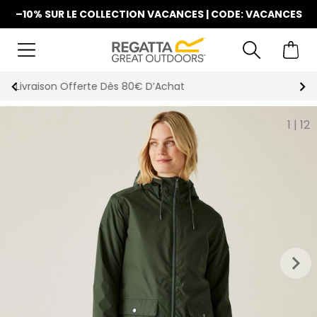
–10% SUR LE COLLECTION VACANCES | CODE: VACANCES
La Nouvelle Collection Est Disponible
1
|
12
keyboard_arrow_right