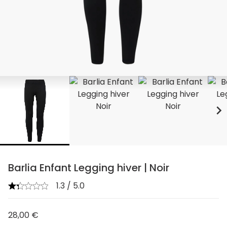
chevron_right
Barlia Enfant Legging hiver | Noir
1.3 / 5.0
28,00 €