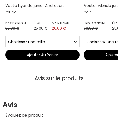
Veste hybride junior Andreson
Veste hybride ju
rouge
noir
PRIX D'ORIGINE
ÉTAIT
MAINTENANT
PRIX D'ORIGINE
ÉTA
50,00 €
25,00 €
20,00 €
50,00 €
25
Ajouter Au Panier
Ajoute
Avis sur le produits