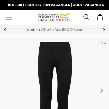
–10% SUR LE COLLECTION VACANCES | CODE: VACANCES
La Nouvelle Collection Est Disponible
1
|
4
keyboard_arrow_right