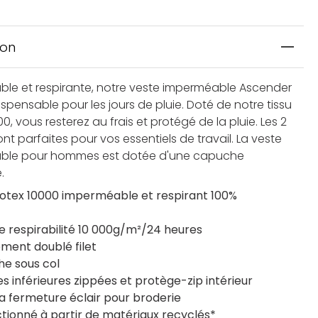
ion
le et respirante, notre veste imperméable Ascender
ispensable pour les jours de pluie. Doté de notre tissu
00, vous resterez au frais et protégé de la pluie. Les 2
t parfaites pour vos essentiels de travail. La veste
ble pour hommes est dotée d'une capuche
.
Isotex 10000 imperméable et respirant 100%
e respirabilité 10 000g/m²/24 heures
ement doublé filet
e sous col
s inférieures zippées et protège-zip intérieur
a fermeture éclair pour broderie
tionné à partir de matériaux recyclés*