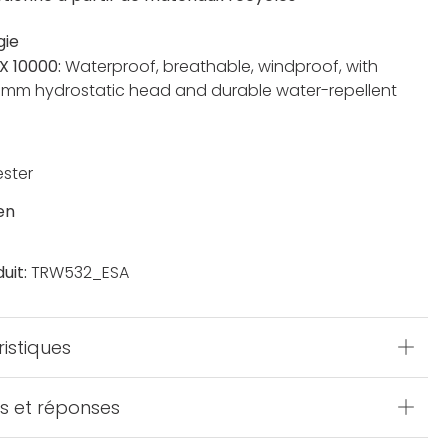
gie
X 10000:
Waterproof, breathable, windproof, with
0mm hydrostatic head and durable water-repellent
ester
en
uit:
TRW532_ESA
istiques
s et réponses