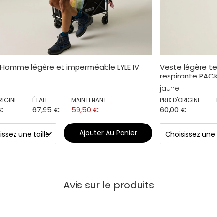
 Homme légère et imperméable LYLE IV
Veste légère t
respirante PACK -
jaune
RIGINE
ÉTAIT
MAINTENANT
PRIX D'ORIGINE
€
67,95 €
59,50 €
60,00 €
Ajouter Au Panier
Avis sur le produits