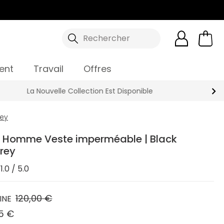
Rechercher
ent
Travail
Offres
ey
 Homme Veste imperméable | Black
Grey
1.0 / 5.0
120,00 €
INE
5 €