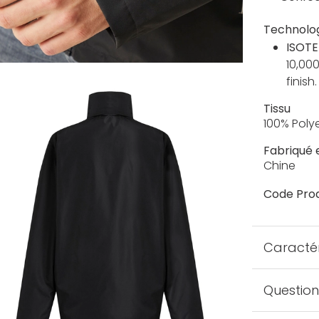
Technolo
ISOTE
10,00
finish.
Tissu
100% Poly
Fabriqué 
Chine
Code Prod
Caractér
Question