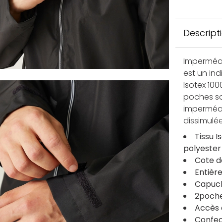
Descript
Imperméab
est un ind
Isotex 100
poches son
imperméa
dissimulée
Tissu 
polyester
Cote d
Entièr
Capuch
2poche
Accès 
Confec