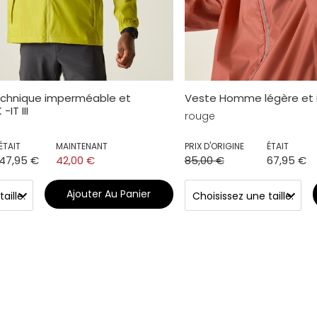
echnique imperméable et
Veste Homme légère et 
IT III
rouge
ÉTAIT
MAINTENANT
PRIX D'ORIGINE
ÉTAIT
47,95 €
42,00 €
85,00 €
67,95 €
Ajouter Au Panier