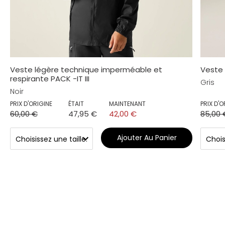
Veste légère technique imperméable et
Veste
respirante PACK -IT III
Gris
Noir
PRIX D'ORIGINE
ÉTAIT
MAINTENANT
PRIX D'O
60,00 €
47,95 €
42,00 €
85,00 
Ajouter Au Panier