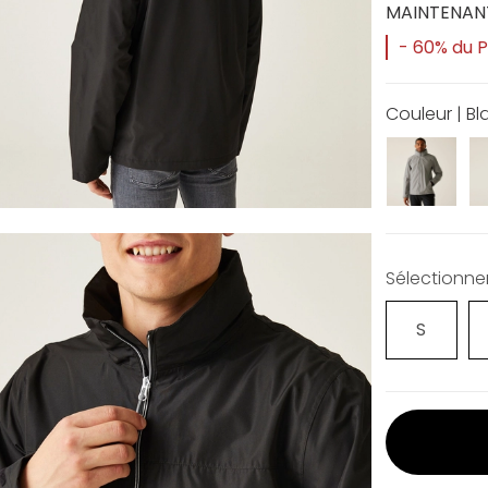
MAINTENAN
- 60% du Pr
Couleur | Bl
Sélectionner 
S