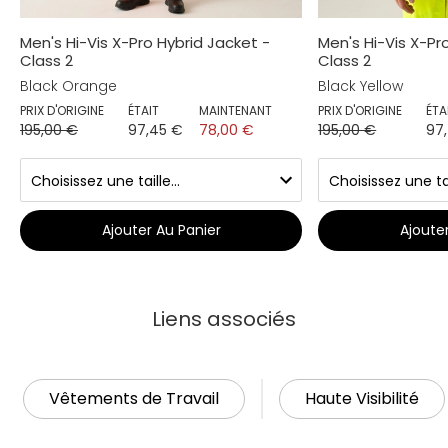
Men's Hi-Vis X-Pro Hybrid Jacket -
Men's Hi-Vis X-Pr
Class 2
Class 2
Black Orange
Black Yellow
PRIX D'ORIGINE
ÉTAIT
MAINTENANT
PRIX D'ORIGINE
ÉTA
195,00 €
97,45 €
78,00 €
195,00 €
97
Ajouter Au Panier
Ajoute
Liens associés
Vêtements de Travail
Haute Visibilité