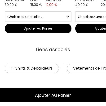
PRIX D'ORIGINE
ÉTAIT
MAINTENANT
PRIX D'ORIGINE
ÉTA
30,00 €
15,00 €
12,00 €
40,00 €
20
Ajouter Au Panier
Ajoute
Liens associés
T-Shirts & Débardeurs
Vêtements de Tra
Ajouter Au Panier