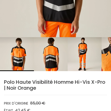
chevron_right
Polo Haute Visibilité Homme Hi-Vis X-Pro
| Noir Orange
85,00 €
PRIX D'ORIGINE
42,45 €
ÉTAIT