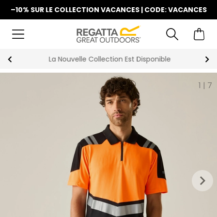
–10% SUR LE COLLECTION VACANCES | CODE: VACANCES
La Nouvelle Collection Est Disponible
1
|
7
keyboard_arrow_right