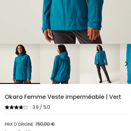
chevron_right
Okara Femme Veste imperméable | Vert
3.9 / 5.0
150,00 €
PRIX D'ORIGINE