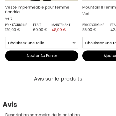
Veste imperméable pour femme
Mountain II Fem
Bendria
Vert
vert
PRIX D'ORIGINE
ÉTAIT
MAINTENANT
PRIX D'ORIGINE
ÉTA
120,00 €
60,00 €
48,00 €
85,00 €
42
Ajouter Au Panier
Ajoute
Avis sur le produits