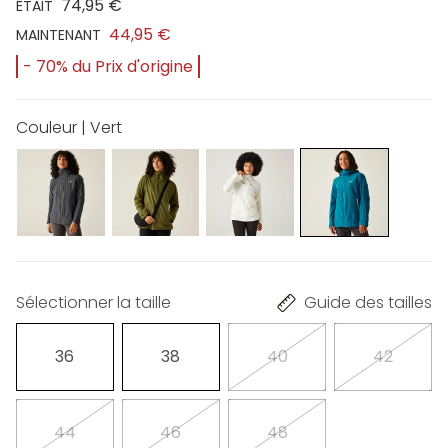
74,95 €
ÉTAIT
44,95 €
MAINTENANT
- 70% du Prix d'origine
Couleur | Vert
Sélectionner la taille
Guide des tailles
36
38
40
42
44
46
48