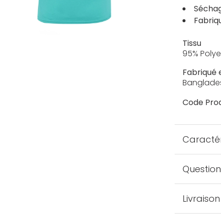
Séchag
Fabriq
Tissu
95% Polye
Fabriqué 
Banglade
Code Prod
Caractér
Question
Livraison