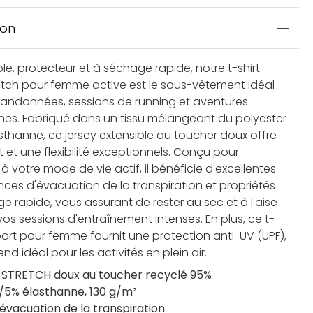
ion
e, protecteur et à séchage rapide, notre t-shirt
retch pour femme active est le sous-vêtement idéal
randonnées, sessions de running et aventures
nes. Fabriqué dans un tissu mélangeant du polyester
asthanne, ce jersey extensible au toucher doux offre
 et une flexibilité exceptionnels. Conçu pour
à votre mode de vie actif, il bénéficie d'excellentes
ces d'évacuation de la transpiration et propriétés
e rapide, vous assurant de rester au sec et à l'aise
os sessions d'entraînement intenses. En plus, ce t-
port pour femme fournit une protection anti-UV (UPF),
rend idéal pour les activités en plein air.
 STRETCH doux au toucher recyclé 95%
/5% élasthanne, 130 g/m²
évacuation de la transpiration