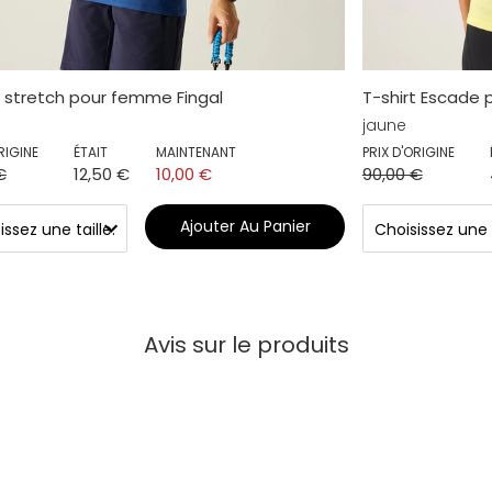
t stretch pour femme Fingal
T-shirt Escade
jaune
RIGINE
ÉTAIT
MAINTENANT
PRIX D'ORIGINE
€
12,50 €
10,00 €
90,00 €
Ajouter Au Panier
Avis sur le produits