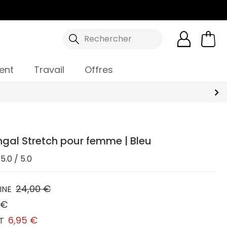
Rechercher
ent
Travail
Offres
ingal Stretch pour femme | Bleu
5.0 / 5.0
24,00 €
INE
 €
6,95 €
T