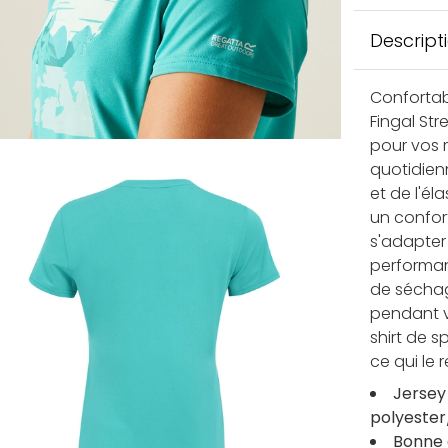
Descript
Confortabl
Fingal St
pour vos 
quotidien
et de l'él
un confort
s'adapter 
performan
de séchag
pendant v
shirt de s
ce qui le 
Jersey
polyester
Bonne 