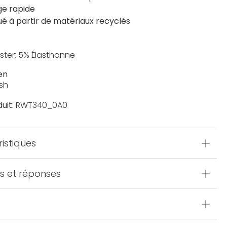
e rapide
ué à partir de matériaux recyclés
ster; 5% Élasthanne
en
sh
uit:
RWT340_0A0
istiques
s et réponses