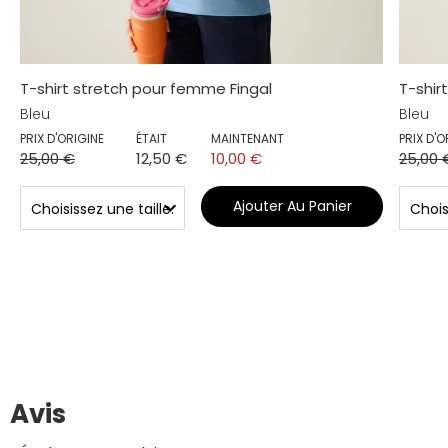
T-shirt stretch pour femme Fingal
T-shir
Bleu
Bleu
PRIX D'ORIGINE
ÉTAIT
MAINTENANT
PRIX D'O
25,00 €
12,50 €
10,00 €
25,00 
Ajouter Au Panier