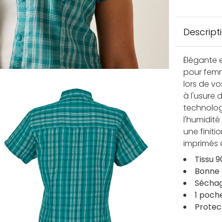
Descript
Élégante 
pour femm
lors de vo
à l'usure
technolog
l'humidité
une finit
imprimés 
Tissu 
Bonne 
Séchag
1 poch
Protec