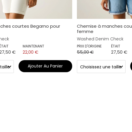
ches courtes Begarno pour
Chemise à manches cour
femme
heck
Washed Denim Check
ÉTAIT
MAINTENANT
PRIX D'ORIGINE
ÉTAIT
27,50 €
22,00 €
55,00 €
27,50 €
Ajouter Au Panier