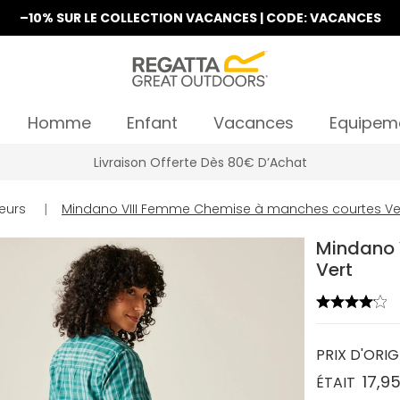
–10% SUR LE COLLECTION VACANCES | CODE: VACANCES
Homme
Enfant
Vacances
Equipem
La Nouvelle Collection Est Disponible
eurs
|
Mindano VIII Femme Chemise à manches courtes Ve
Mindano 
Vert
PRIX D'ORIG
17,9
ÉTAIT