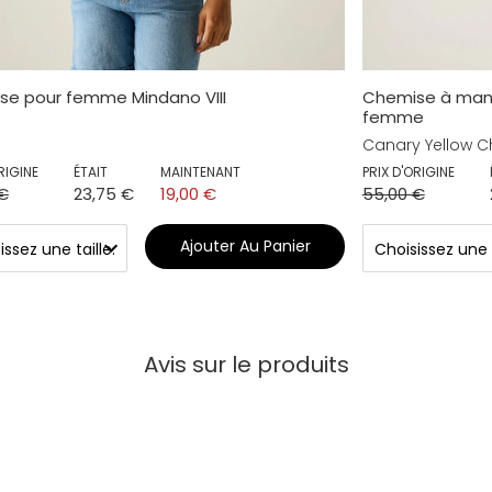
se pour femme Mindano VIII
Chemise à man
femme
Canary Yellow C
RIGINE
ÉTAIT
MAINTENANT
PRIX D'ORIGINE
€
23,75 €
19,00 €
55,00 €
Ajouter Au Panier
Avis sur le produits