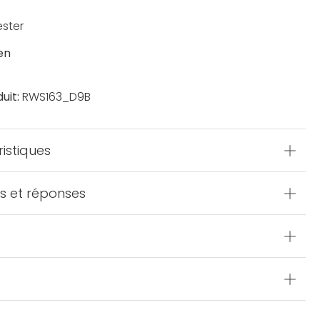
ester
en
uit:
RWS163_D9B
istiques
s et réponses