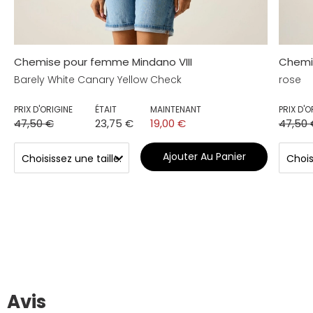
Chemise pour femme Mindano VIII
Chemi
Barely White Canary Yellow Check
rose
PRIX D'ORIGINE
ÉTAIT
MAINTENANT
PRIX D'O
47,50 €
23,75 €
19,00 €
47,50 
Ajouter Au Panier