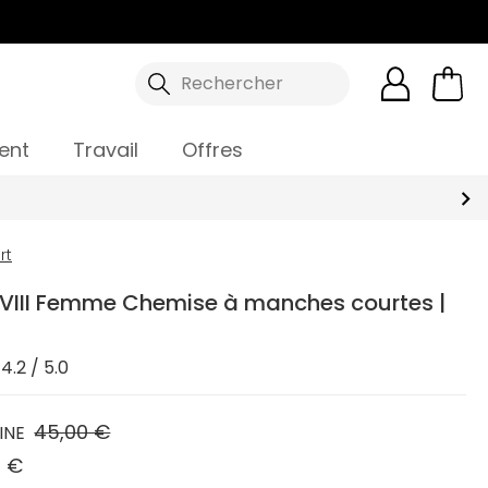
Rechercher
ent
Travail
Offres
rt
VIII Femme Chemise à manches courtes |
4.2 / 5.0
45,00 €
INE
5 €