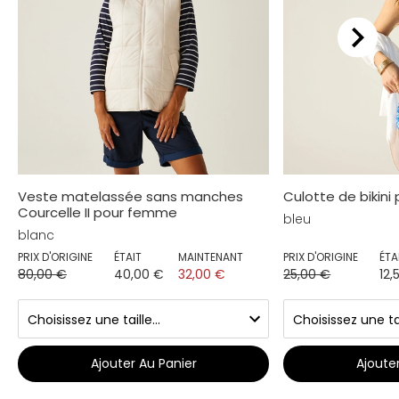
Veste matelassée sans manches
Culotte de bikini
Courcelle II pour femme
bleu
blanc
PRIX D'ORIGINE
ÉTAIT
MAINTENANT
PRIX D'ORIGINE
ÉTA
80,00 €
40,00 €
32,00 €
25,00 €
12,
Ajouter Au Panier
Ajoute