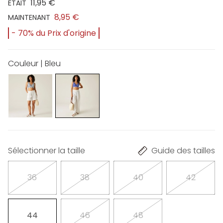
11,95 €
ÉTAIT
8,95 €
MAINTENANT
- 70% du Prix d'origine
Couleur | Bleu
Sélectionner la taille
Guide des tailles
36
38
40
42
44
46
48