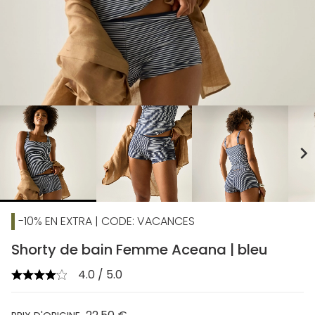
chevron_right
-10% EN EXTRA | CODE: VACANCES
Shorty de bain Femme Aceana | bleu
4.0 / 5.0