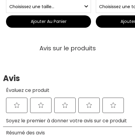
Ajouter Au Panier
Ajoute
Avis sur le produits