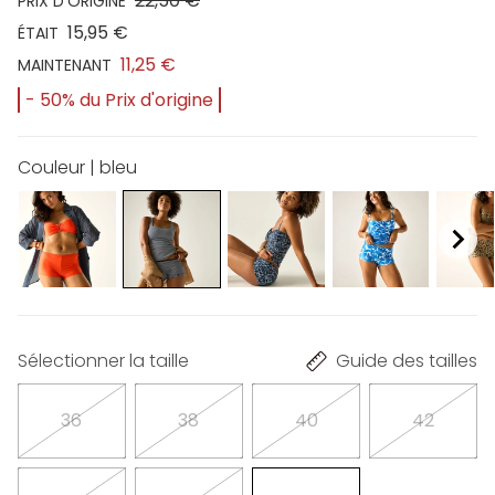
22,50 €
PRIX D'ORIGINE
15,95 €
ÉTAIT
11,25 €
MAINTENANT
- 50% du Prix d'origine
Couleur | bleu
Sélectionner la taille
Guide des tailles
36
38
40
42