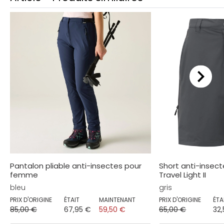
Pantalon pliable anti-insectes pour
Short anti-insec
femme
Travel Light II
bleu
gris
PRIX D'ORIGINE
ÉTAIT
MAINTENANT
PRIX D'ORIGINE
ÉTA
85,00 €
67,95 €
59,50 €
65,00 €
32