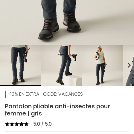
chevron_right
-10% EN EXTRA | CODE: VACANCES
Pantalon pliable anti-insectes pour
femme | gris
5.0 / 5.0