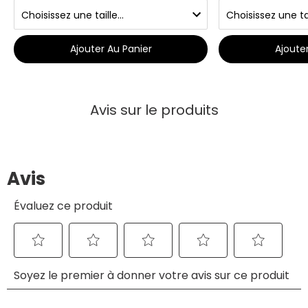
Ajouter Au Panier
Ajoute
Avis sur le produits