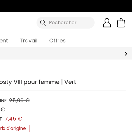
Rechercher
ent
Travail
Offres
osty VIII pour femme | Vert
25,00 €
INE
 €
7,45 €
T
ix d'origine