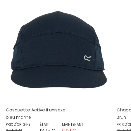
Casquette Active II unisexe
Chapea
bleu marine
Brun
PRIX D'ORIGINE
ÉTAIT
MAINTENANT
PRIX D'O
27,50 €
13,75 €
11,00 €
32,50 