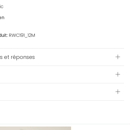
ic
en
uit:
RWC191_12M
s et réponses