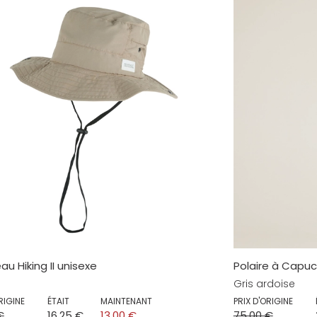
u Hiking II unisexe
Polaire à Capu
Gris ardoise
RIGINE
ÉTAIT
MAINTENANT
PRIX D'ORIGINE
€
16,25 €
13,00 €
75,00 €