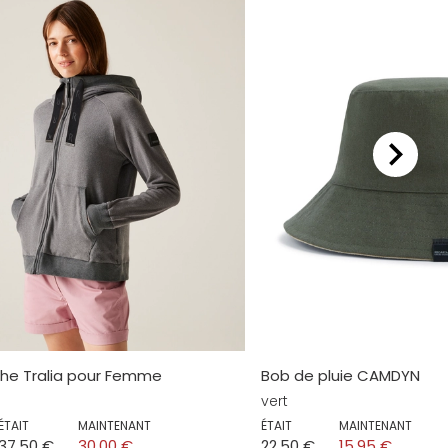
che Tralia pour Femme
Bob de pluie CAMDYN
vert
ÉTAIT
MAINTENANT
ÉTAIT
MAINTENANT
37,50 €
30,00 €
22,50 €
15,95 €