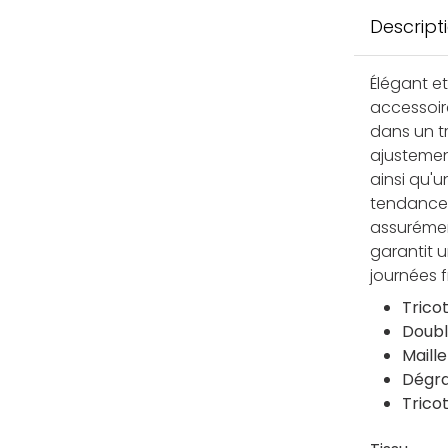
Descript
Élégant et
accessoir
dans un t
ajustemen
ainsi qu'
tendance
assurémen
garantit 
journées f
Trico
Doubl
Maille
Dégra
Trico