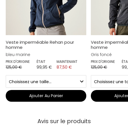
Veste imperméable Rehan pour
Veste imperméab
homme
homme
bleu marine
Gris foncé
PRIX D'ORIGINE
ÉTAIT
MAINTENANT
PRIX D'ORIGINE
ÉTA
125,00 €
99,95 €
87,50 €
125,00 €
99
Ajouter Au Panier
Ajoute
Avis sur le produits