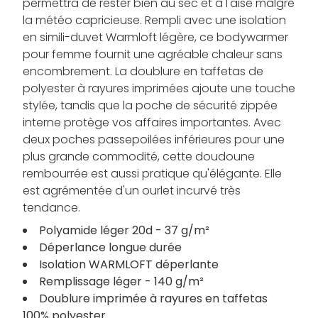
permettra de rester bien au sec et à l'aise malgré
la météo capricieuse. Rempli avec une isolation
en simili-duvet Warmloft légère, ce bodywarmer
pour femme fournit une agréable chaleur sans
encombrement. La doublure en taffetas de
polyester à rayures imprimées ajoute une touche
stylée, tandis que la poche de sécurité zippée
interne protège vos affaires importantes. Avec
deux poches passepoilées inférieures pour une
plus grande commodité, cette doudoune
rembourrée est aussi pratique qu'élégante. Elle
est agrémentée d'un ourlet incurvé très
tendance.
Polyamide léger 20d - 37 g/m²
Déperlance longue durée
Isolation WARMLOFT déperlante
Remplissage léger - 140 g/m²
Doublure imprimée à rayures en taffetas
100% polyester