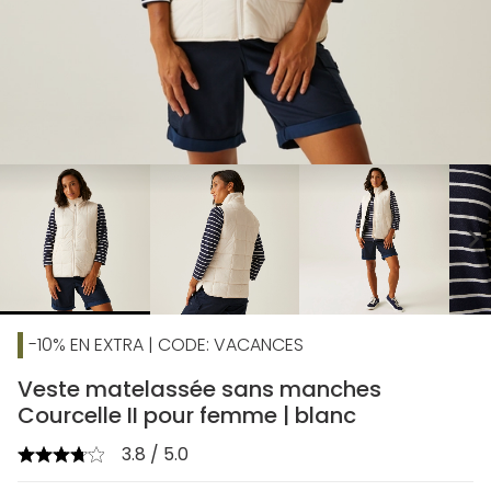
chevron_right
-10% EN EXTRA | CODE: VACANCES
Veste matelassée sans manches
Courcelle II pour femme | blanc
3.8 / 5.0