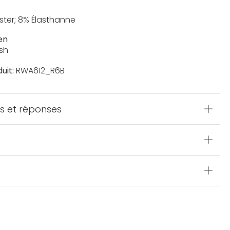
ster; 8% Élasthanne
en
sh
uit:
RWA612_R6B
s et réponses