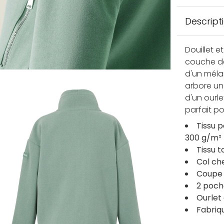
Descript
Douillet e
couche d
d'un méla
arbore un
d'un ourle
parfait p
Tissu 
300 g/m²
Tissu 
Col ch
Coupe 
2 poch
Ourlet
Fabriq