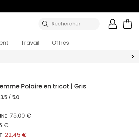
Rechercher
ent
Travail
Offres
emme Polaire en tricot | Gris
3.5 / 5.0
75,00 €
INE
5 €
22,45 €
T