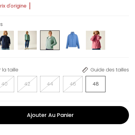
ix d'origine
is
la taille
Guide des tailles
40
42
44
46
48
Ajouter Au Panier