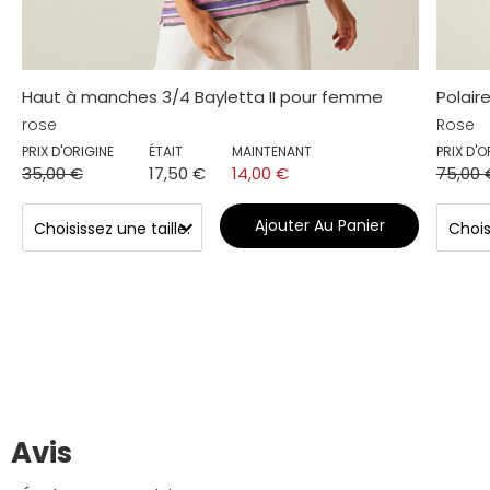
Haut à manches 3/4 Bayletta II pour femme
Polair
rose
Rose
PRIX D'ORIGINE
ÉTAIT
MAINTENANT
PRIX D'O
35,00 €
17,50 €
14,00 €
75,00 
Ajouter Au Panier