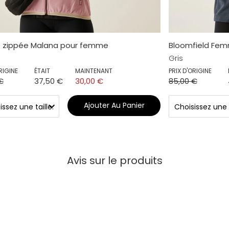
e zippée Malana pour femme
Bloomfield Fem
Gris
RIGINE
ÉTAIT
MAINTENANT
PRIX D'ORIGINE
€
37,50 €
30,00 €
85,00 €
Ajouter Au Panier
Avis sur le produits