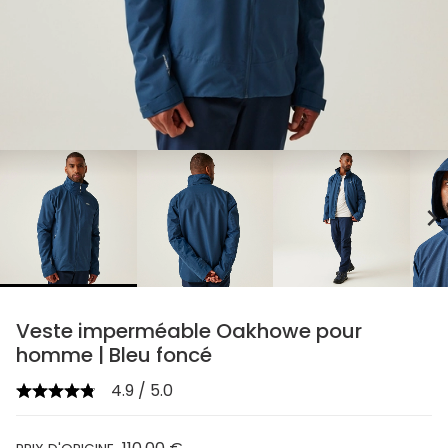
chevron_right
Veste imperméable Oakhowe pour
homme | Bleu foncé
4.9 / 5.0