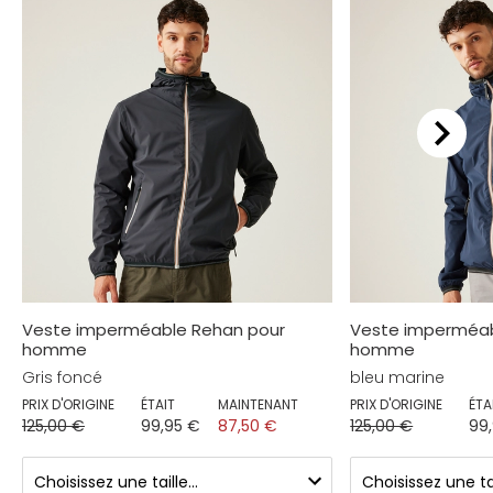
Veste imperméable Rehan pour
Veste imperméab
homme
homme
Gris foncé
bleu marine
PRIX D'ORIGINE
ÉTAIT
MAINTENANT
PRIX D'ORIGINE
ÉTA
125,00 €
99,95 €
87,50 €
125,00 €
99