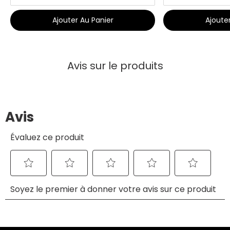
Ajouter Au Panier
Ajoute
Avis sur le produits