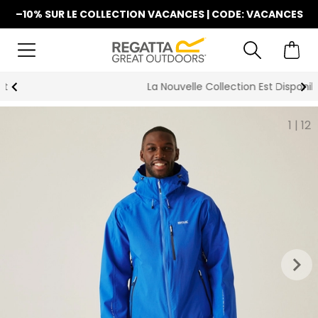
–10% SUR LE COLLECTION VACANCES | CODE: VACANCES
La Nouvelle Collection Est Disponible
1
|
12
keyboard_arrow_right