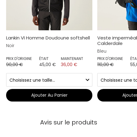
Lankin VI Homme Doudoune softshell
Veste imperméa
Calderdale
Noir
Bleu
PRIX D'ORIGINE
ÉTAIT
MAINTENANT
PRIX D'ORIGINE
ÉTA
90,00 €
45,00 €
36,00 €
110,00 €
55
Ajouter Au Panier
Ajoute
Avis sur le produits