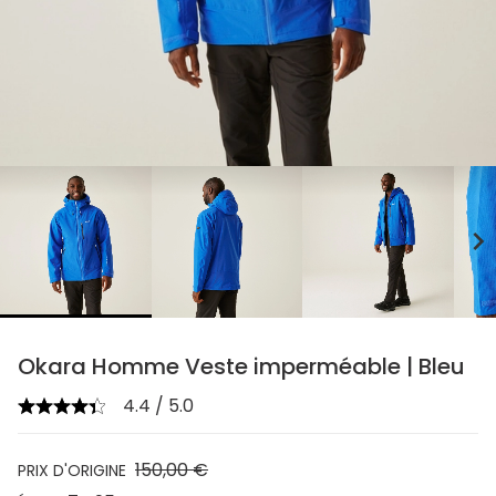
chevron_right
Okara Homme Veste imperméable | Bleu
4.4 / 5.0
150,00 €
PRIX D'ORIGINE