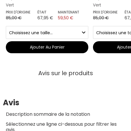
Vert
Vert
PRIX D'ORIGINE
ÉTAIT
MAINTENANT
PRIX D'ORIGINE
ÉTA
85,00 €
67,95 €
59,50 €
85,00 €
67
Ajouter Au Panier
Ajoute
Avis sur le produits