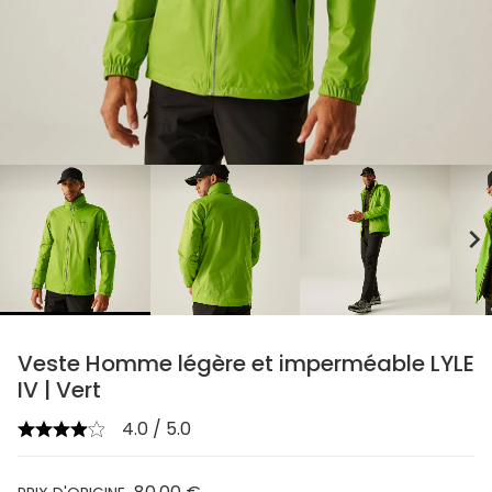
chevron_right
Veste Homme légère et imperméable LYLE
IV | Vert
4.0 / 5.0