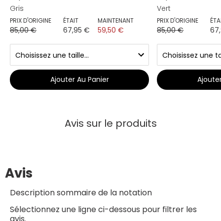
Gris
Vert
PRIX D'ORIGINE
ÉTAIT
MAINTENANT
PRIX D'ORIGINE
ÉTA
85,00 €
67,95 €
59,50 €
85,00 €
67
Ajouter Au Panier
Ajoute
Avis sur le produits