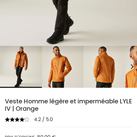
chevron_right
Veste Homme légère et imperméable LYLE
IV | Orange
4.2 / 5.0