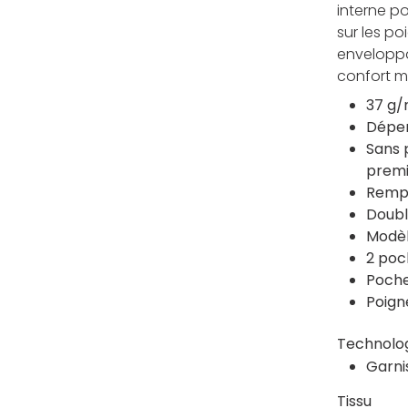
interne po
sur les po
enveloppa
confort 
37 g/
Déper
Sans 
premi
Rempl
Doubl
Modèl
2 poc
Poche
Poign
Technolo
Garni
Tissu