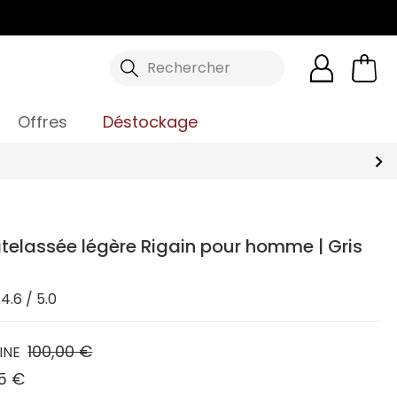
Rechercher
Offres
Déstockage
telassée légère Rigain pour homme | Gris
4.6 / 5.0
100,00 €
INE
5 €