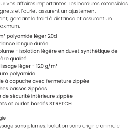
ur vos affaires importantes. Les bordures extensibles
ignets et l'ourlet assurent un ajustement
nt, gardant le froid à distance et assurant un
maximum.
m² polyamide léger 20d
lance longue durée
plume - isolation légère en duvet synthétique de
ère qualité
issage léger - 120 g/m²
ure polyamide
e à capuche avec fermeture zippée
hes basses zippées
 de sécurité intérieure zippée
ets et ourlet bordés STRETCH
gie
ssage sans plumes:
Isolation sans origine animale