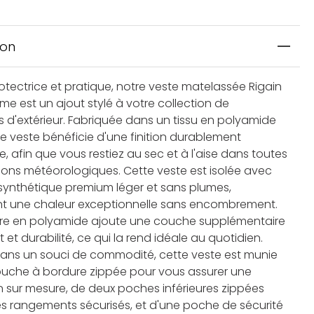
ion
otectrice et pratique, notre veste matelassée Rigain
e est un ajout stylé à votre collection de
 d'extérieur. Fabriquée dans un tissu en polyamide
te veste bénéficie d'une finition durablement
, afin que vous restiez au sec et à l'aise dans toutes
tions météorologiques. Cette veste est isolée avec
synthétique premium léger et sans plumes,
nt une chaleur exceptionnelle sans encombrement.
re en polyamide ajoute une couche supplémentaire
 et durabilité, ce qui la rend idéale au quotidien.
ns un souci de commodité, cette veste est munie
uche à bordure zippée pour vous assurer une
n sur mesure, de deux poches inférieures zippées
es rangements sécurisés, et d'une poche de sécurité