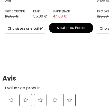
vert
olive v
PRIX D'ORIGINE
ÉTAIT
MAINTENANT
PRIX D'O
110,00 €
55,00 €
44,00 €
125,00
Ajouter Au Panier