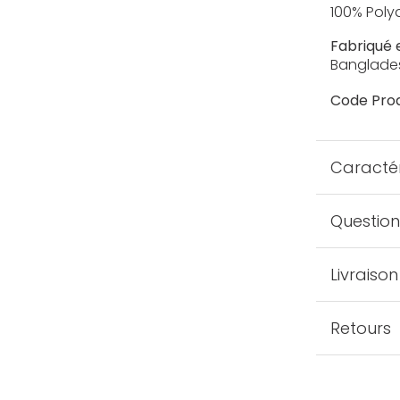
100% Pol
Fabriqué 
Banglade
Code Prod
Caractér
Question
Livraison
Retours