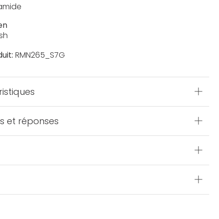
yamide
en
sh
uit:
RMN265_S7G
istiques
s et réponses