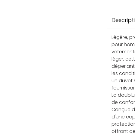
Descript
Légère, pr
pour homm
vêtements
léger, cet
déperlante
les condi
un duvet 
fournissa
La doublu
de confort
Conçue da
d'une cap
protectio
offrant d