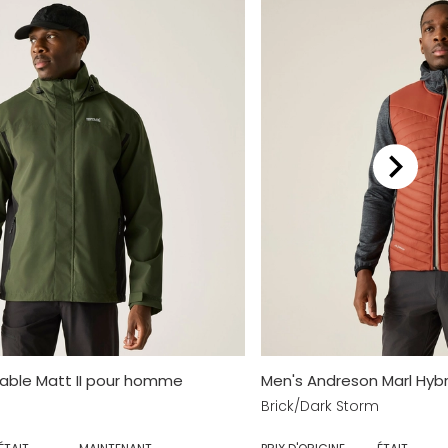
ble Matt II pour homme
Men's Andreson Marl Hybr
Brick/Dark Storm