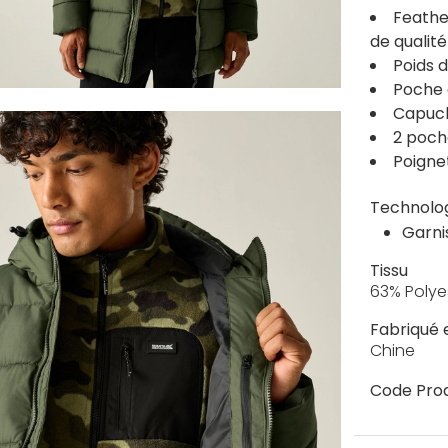
Feathe
de qualit
Poids d
Poche 
Capuch
2 poch
Poigne
Technolo
Garni
Tissu
63% Polye
Fabriqué 
Chine
Code Prod