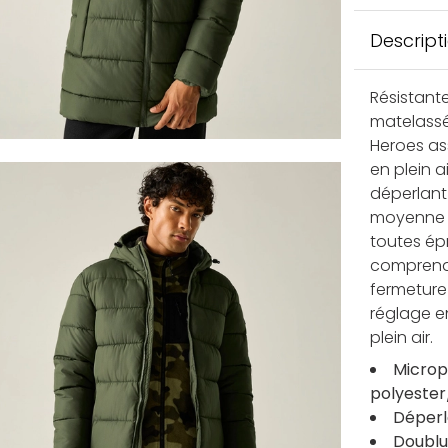
Descript
Résistant
matelassé
Heroes as
en plein a
déperlant
moyenne s
toutes épr
comprenan
fermeture
réglage e
plein air.
Microp
polyester
Déperl
Doublu