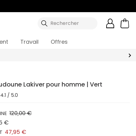
Rechercher
ent
Travail
Offres
udoune Lakiver pour homme | Vert
4.1 / 5.0
120,00 €
INE
5 €
47,95 €
T