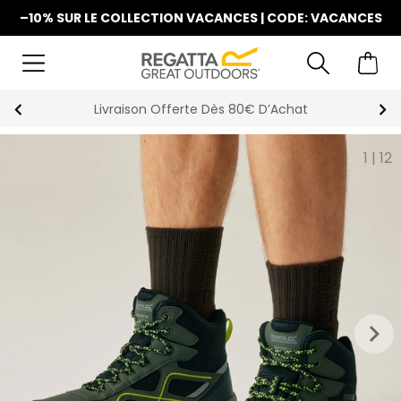
–10% SUR LE COLLECTION VACANCES | CODE: VACANCES
La Nouvelle Collection Est Disponible
1
|
12
keyboard_arrow_right