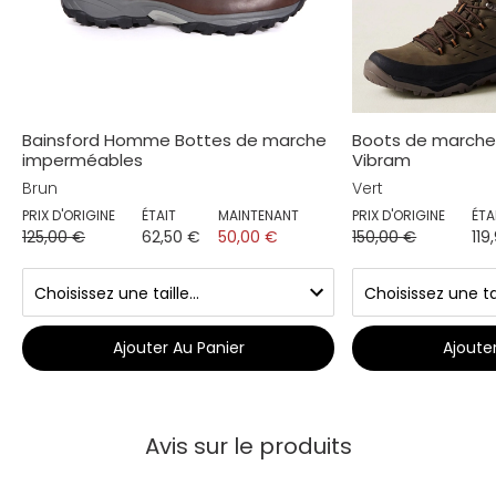
Bainsford Homme Bottes de marche
Boots de marche
imperméables
Vibram
Brun
Vert
PRIX D'ORIGINE
ÉTAIT
MAINTENANT
PRIX D'ORIGINE
ÉTA
125,00 €
62,50 €
50,00 €
150,00 €
119
Ajouter Au Panier
Ajoute
Avis sur le produits