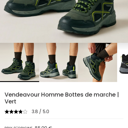
chevron_right
Vendeavour Homme Bottes de marche |
Vert
3.8 / 5.0