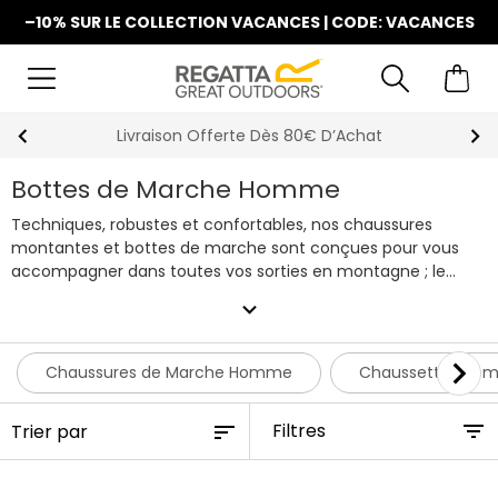
–10% SUR LE COLLECTION VACANCES | CODE: VACANCES
La Nouvelle Collection Est Disponible
Bottes de Marche Homme
Techniques, robustes et confortables, nos chaussures
montantes et bottes de marche sont conçues pour vous
accompagner dans toutes vos sorties en montagne ; le
temps d’une randonnée voire d’un trek de plusieurs jours.
expand_more
Polyvalentes, elles s’adaptent à tous les revêtements grâce
aux crampons stabilisateurs sous les semelles facilitant
l’adhérence au sol. Imperméables et dotées de renforts au
Chaussures de Marche Homme
Chaussettes Ho
niveau de la pointe et du talon, elles offrent une protection
globale. Vous trouverez aussi des bottines de villes plus «
Filtres
lifestyle » à la fois design et tendance pour vos
déplacements du quotidien. Toutes respirantes et assurant
un excellent maintien grâce à une semelle intérieure souple