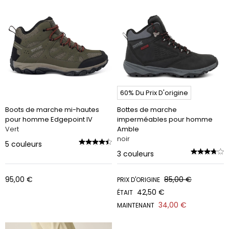
et parfois matelassée, nos chaussures procurent un confort
perpétuel une fois qu’elles recouvrent vos pieds ! Découvrez
notre collection de chaussures montantes et bottines de
marche ici.
60% Du Prix D'origine
Boots de marche mi-hautes
Bottes de marche
pour homme Edgepoint IV
imperméables pour homme
Vert
Amble
noir
5
couleurs
3
couleurs
95,00 €
85,00 €
PRIX D'ORIGINE
42,50 €
ÉTAIT
34,00 €
MAINTENANT