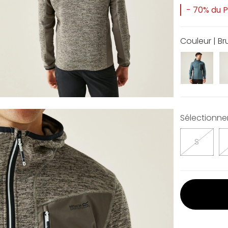
- 70% du Pr
Couleur | Br
Sélectionner 
S