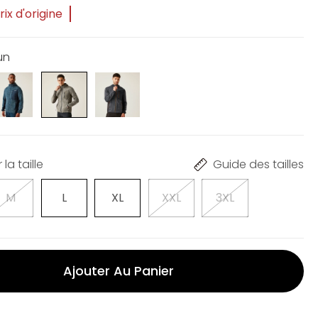
ix d'origine
un
la taille
Guide des tailles
M
L
XL
XXL
3XL
Ajouter Au Panier