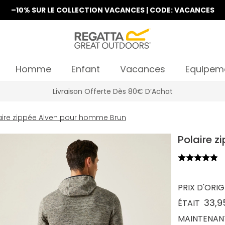
–10% SUR LE COLLECTION VACANCES | CODE: VACANCES
Homme
Enfant
Vacances
Equipem
La Nouvelle Collection Est Disponible
aire zippée Alven pour homme Brun
Polaire z
PRIX D'ORIG
33,9
ÉTAIT
MAINTENAN