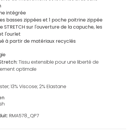
n
e intégrée
es basses zippées et 1 poche poitrine zippée
e STRETCH sur l'ouverture de la capuche, les
t l'ourlet
ué à partir de matériaux recyclés
gie
 Stretch:
Tissu extensible pour une liberté de
ement optimale
ster; 13% Viscose; 2% Elastane
en
sh
uit:
RMA578_QP7