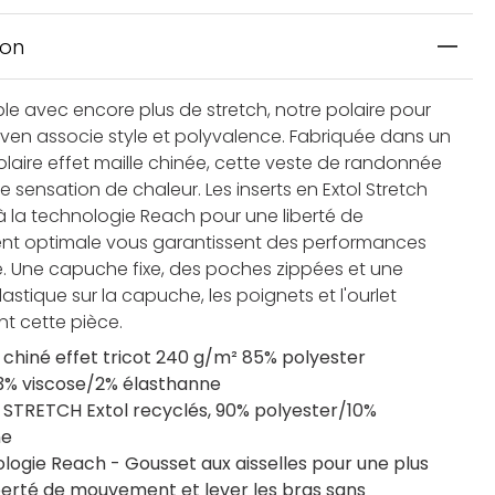
ion
le avec encore plus de stretch, notre polaire pour
en associe style et polyvalence. Fabriquée dans un
olaire effet maille chinée, cette veste de randonnée
e sensation de chaleur. Les inserts en Extol Stretch
à la technologie Reach pour une liberté de
t optimale vous garantissent des performances
te. Une capuche fixe, des poches zippées et une
astique sur la capuche, les poignets et l'ourlet
t cette pièce.
e chiné effet tricot 240 g/m² 85% polyester
3% viscose/2% élasthanne
s STRETCH Extol recyclés, 90% polyester/10%
ne
logie Reach - Gousset aux aisselles pour une plus
berté de mouvement et lever les bras sans