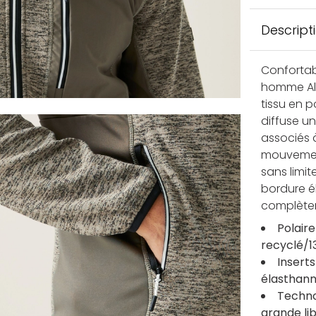
Descript
Confortab
homme Alv
tissu en p
diffuse un
associés 
mouvemen
sans limi
bordure él
complèten
Polair
recyclé/1
Insert
élasthan
Techno
grande li