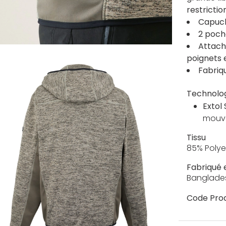
restrictio
Capuch
2 poch
Attach
poignets e
Fabriq
Technolo
Extol
mouv
Tissu
85% Polye
Fabriqué 
Banglade
Code Prod