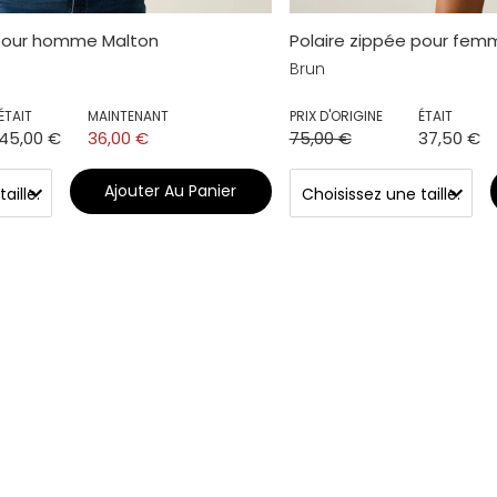
 pour homme Malton
Polaire zippée pour femm
Brun
ÉTAIT
MAINTENANT
PRIX D'ORIGINE
ÉTAIT
45,00 €
36,00 €
75,00 €
37,50 €
Ajouter Au Panier