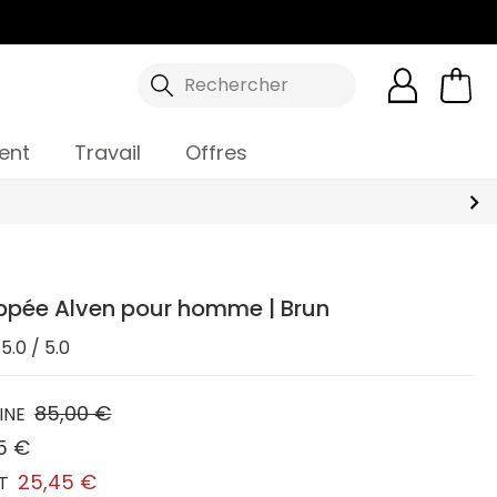
Rechercher
ent
Travail
Offres
ippée Alven pour homme | Brun
5.0 / 5.0
85,00 €
INE
5 €
25,45 €
T