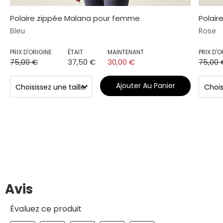
Polaire zippée Malana pour femme
Polair
Bleu
Rose
PRIX D'ORIGINE
ÉTAIT
MAINTENANT
PRIX D'O
75,00 €
37,50 €
30,00 €
75,00 
Ajouter Au Panier