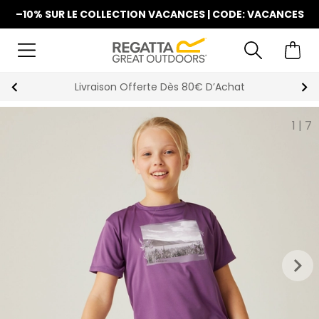
–10% SUR LE COLLECTION VACANCES | CODE: VACANCES
La Nouvelle Collection Est Disponible
1
|
7
keyboard_arrow_right