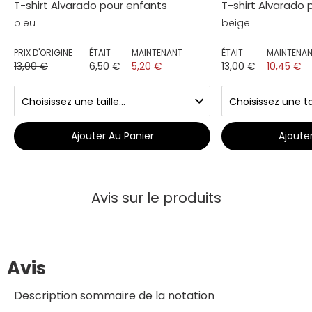
T-shirt Alvarado pour enfants
T-shirt Alvarado 
bleu
beige
PRIX D'ORIGINE
ÉTAIT
MAINTENANT
ÉTAIT
MAINTENA
13,00 €
6,50 €
5,20 €
13,00 €
10,45 €
Ajouter Au Panier
Ajoute
Avis sur le produits