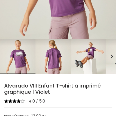
chevron_right
Alvarado VIII Enfant T-shirt à imprimé
graphique | Violet
4.0 / 5.0