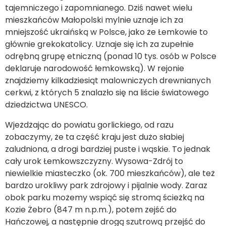
tajemniczego i zapomnianego. Dziś nawet wielu
mieszkańców Małopolski mylnie uznaje ich za
mniejszość ukraińską w Polsce, jako że Łemkowie to
głównie grekokatolicy. Uznaje się ich za zupełnie
odrębną grupę etniczną (ponad 10 tys. osób w Polsce
deklaruje narodowość łemkowską). W rejonie
znajdziemy kilkadziesiąt malowniczych drewnianych
cerkwi, z których 5 znalazło się na liście światowego
dziedzictwa UNESCO.
Wjeżdżając do powiatu gorlickiego, od razu
zobaczymy, że ta część kraju jest dużo słabiej
zaludniona, a drogi bardziej puste i wąskie. To jednak
cały urok Łemkowszczyzny. Wysowa-Zdrój to
niewielkie miasteczko (ok. 700 mieszkańców), ale też
bardzo urokliwy park zdrojowy i pijalnie wody. Zaraz
obok parku możemy wspiąć się stromą ścieżką na
Kozie Żebro (847 m n.p.m.), potem zejść do
Hańczowej, a następnie drogą szutrową przejść do