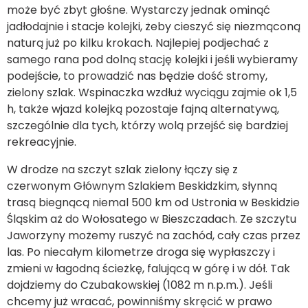
może być zbyt głośne. Wystarczy jednak ominąć
jadłodajnie i stacje kolejki, żeby cieszyć się niezmąconą
naturą już po kilku krokach. Najlepiej podjechać z
samego rana pod dolną stację kolejki i jeśli wybieramy
podejście, to prowadzić nas będzie dość stromy,
zielony szlak. Wspinaczka wzdłuż wyciągu zajmie ok 1,5
h, także wjazd kolejką pozostaje fajną alternatywą,
szczególnie dla tych, którzy wolą przejść się bardziej
rekreacyjnie.
W drodze na szczyt szlak zielony łączy się z
czerwonym Głównym Szlakiem Beskidzkim, słynną
trasą biegnącą niemal 500 km od Ustronia w Beskidzie
Śląskim aż do Wołosatego w Bieszczadach. Ze szczytu
Jaworzyny możemy ruszyć na zachód, cały czas przez
las. Po niecałym kilometrze droga się wypłaszczy i
zmieni w łagodną ścieżkę, falującą w górę i w dół. Tak
dojdziemy do Czubakowskiej (1082 m n.p.m.). Jeśli
chcemy już wracać, powinniśmy skręcić w prawo