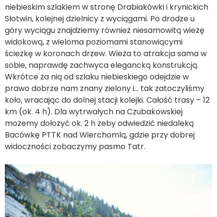
niebieskim szlakiem w stronę Drabiakówki i krynickich
Słotwin, kolejnej dzielnicy z wyciągami. Po drodze u
góry wyciągu znajdziemy również niesamowitą wieżę
widokową, z wieloma poziomami stanowiącymi
ścieżkę w koronach drzew. Wieża to atrakcja sama w
sobie, naprawdę zachwyca elegancką konstrukcją.
Wkrótce za nią od szlaku niebieskiego odejdzie w
prawo dobrze nam znany zielony i… tak zatoczyliśmy
koło, wracając do dolnej stacji kolejki. Całość trasy – 12
km (ok. 4 h). Dla wytrwałych na Czubakowskiej
możemy dołożyć ok. 2 h żeby odwiedzić niedaleką
Bacówkę PTTK nad Wierchomlą, gdzie przy dobrej
widoczności zobaczymy pasmo Tatr.