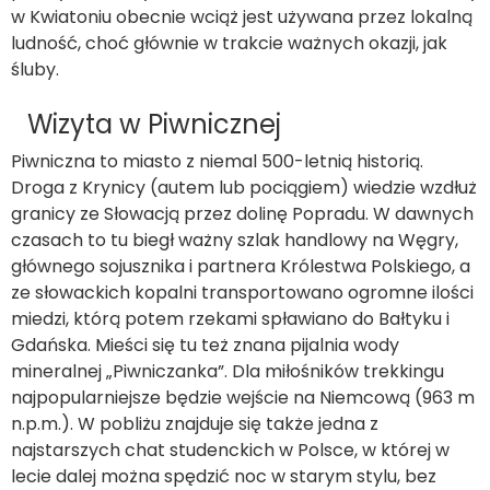
w Kwiatoniu obecnie wciąż jest używana przez lokalną
ludność, choć głównie w trakcie ważnych okazji, jak
śluby.
Wizyta w Piwnicznej
Piwniczna to miasto z niemal 500-letnią historią.
Droga z Krynicy (autem lub pociągiem) wiedzie wzdłuż
granicy ze Słowacją przez dolinę Popradu. W dawnych
czasach to tu biegł ważny szlak handlowy na Węgry,
głównego sojusznika i partnera Królestwa Polskiego, a
ze słowackich kopalni transportowano ogromne ilości
miedzi, którą potem rzekami spławiano do Bałtyku i
Gdańska. Mieści się tu też znana pijalnia wody
mineralnej „Piwniczanka”. Dla miłośników trekkingu
najpopularniejsze będzie wejście na Niemcową (963 m
n.p.m.). W pobliżu znajduje się także jedna z
najstarszych chat studenckich w Polsce, w której w
lecie dalej można spędzić noc w starym stylu, bez