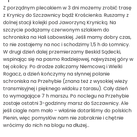
Z porządnym plecakiem w 3 dni możemy zrobić trasę
z Krynicy do Szczawnicy bądź Krościenka. Ruszamy z
dolnej stacji kolejki pod Jaworzyną Krynicką. Na
szczycie podążamy czerwonym szlakiem do
schroniska na Hali Łabowskiej. Jeśli mamy dobry czas,
to nie zostajemy na noc i schodzimy 1,5 h do Łomnicy.
W drugi dzień dalej przemierzamy Beskid Sądecki,
wspinając się na pasmo Radziejowej, najwyższej góry w
tej okolicy. Po drodze zaliczamy Niemcową i Wielki
Rogacz, a dzień kończymy na słynnej polanie
schroniska na Przehybie (znana też z wysokiej wieży
transmisyjnej i pięknego widoku z tarasu). Cały dzień
to wymagające 7 h marszu. Po noclegu na Przehybie
zostaje ostatni 3-godzinny marsz do Szczawnicy. Ale
jeśli ciagle nam mało – właśnie dotarliśmy do polskich
Pienin, więc pomysłów nam nie zabraknie i chętnie
wrócimy do nich na blogu na dłużej…