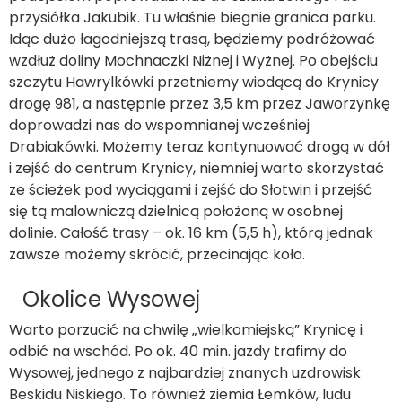
przysiółka Jakubik. Tu właśnie biegnie granica parku.
Idąc dużo łagodniejszą trasą, będziemy podróżować
wzdłuż doliny Mochnaczki Niżnej i Wyżnej. Po obejściu
szczytu Hawrylkówki przetniemy wiodącą do Krynicy
drogę 981, a następnie przez 3,5 km przez Jaworzynkę
doprowadzi nas do wspomnianej wcześniej
Drabiakówki. Możemy teraz kontynuować drogą w dół
i zejść do centrum Krynicy, niemniej warto skorzystać
ze ścieżek pod wyciągami i zejść do Słotwin i przejść
się tą malowniczą dzielnicą położoną w osobnej
dolinie. Całość trasy – ok. 16 km (5,5 h), którą jednak
zawsze możemy skrócić, przecinając koło.
Okolice Wysowej
Warto porzucić na chwilę „wielkomiejską” Krynicę i
odbić na wschód. Po ok. 40 min. jazdy trafimy do
Wysowej, jednego z najbardziej znanych uzdrowisk
Beskidu Niskiego. To również ziemia Łemków, ludu