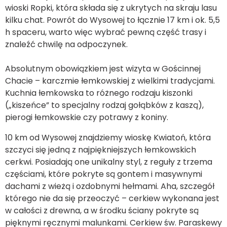
wioski Ropki, która składa się z ukrytych na skraju lasu
kilku chat. Powrót do Wysowej to łącznie 17 km i ok. 5,5
h spaceru, warto więc wybrać pewną część trasy i
znaleźć chwilę na odpoczynek.
Absolutnym obowiązkiem jest wizyta w Gościnnej
Chacie – karczmie łemkowskiej z wielkimi tradycjami.
Kuchnia łemkowska to różnego rodzaju kiszonki
(„kiszeńce” to specjalny rodzaj gołąbków z kaszą),
pierogi łemkowskie czy potrawy z koniny.
10 km od Wysowej znajdziemy wioskę Kwiatoń, która
szczyci się jedną z najpiękniejszych łemkowskich
cerkwi. Posiadają one unikalny styl, z reguły z trzema
częściami, które pokryte są gontem i masywnymi
dachami z wieżą i ozdobnymi hełmami. Aha, szczegół
którego nie da się przeoczyć – cerkiew wykonana jest
w całości z drewna, a w środku ściany pokryte są
pięknymi ręcznymi malunkami. Cerkiew św. Paraskewy