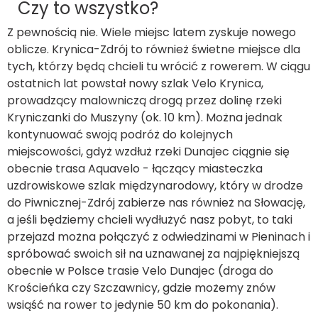
Czy to wszystko?
Z pewnością nie. Wiele miejsc latem zyskuje nowego
oblicze. Krynica-Zdrój to również świetne miejsce dla
tych, którzy będą chcieli tu wrócić z rowerem. W ciągu
ostatnich lat powstał nowy szlak Velo Krynica,
prowadzący malowniczą drogą przez dolinę rzeki
Kryniczanki do Muszyny (ok. 10 km). Można jednak
kontynuować swoją podróż do kolejnych
miejscowości, gdyż wzdłuż rzeki Dunajec ciągnie się
obecnie trasa Aquavelo - łączący miasteczka
uzdrowiskowe szlak międzynarodowy, który w drodze
do Piwnicznej-Zdrój zabierze nas również na Słowację,
a jeśli będziemy chcieli wydłużyć nasz pobyt, to taki
przejazd można połączyć z odwiedzinami w Pieninach i
spróbować swoich sił na uznawanej za najpiękniejszą
obecnie w Polsce trasie Velo Dunajec (droga do
Krościeńka czy Szczawnicy, gdzie możemy znów
wsiąść na rower to jedynie 50 km do pokonania).