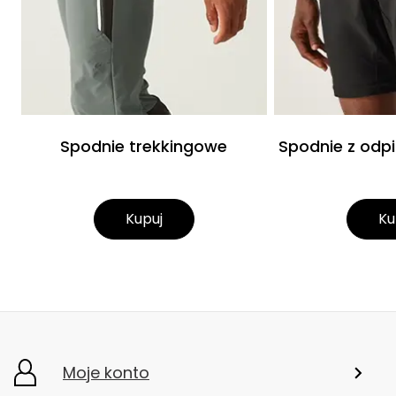
Spodnie trekkingowe
Spodnie z od
Kupuj
Ku
Moje konto