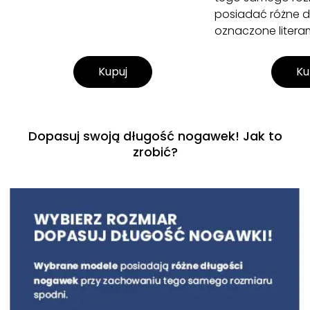
posiadać różne d
oznaczone literami 
Kupuj
Ku
Dopasuj swoją długość nogawek! Jak to
zrobić?