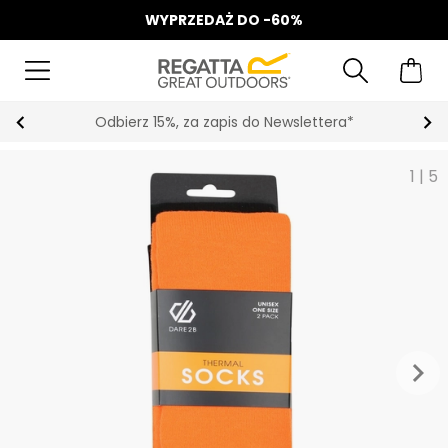
WYPRZEDAŻ DO -60%
Odbierz 15%, za zapis do Newslettera*
1
|
5
keyboard_arrow_right