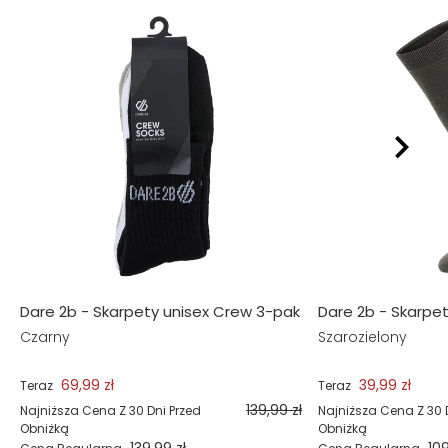
Dare 2b - Skarpety unisex Crew 3-pak
Dare 2b - Skarpe
Czarny
Szarozielony
69,99 zł
39,99 zł
Teraz
Teraz
139,99 zł
Najniższa Cena Z 30 Dni Przed
Najniższa Cena Z 30 
Obniżką
Obniżką
139,99 zł
109