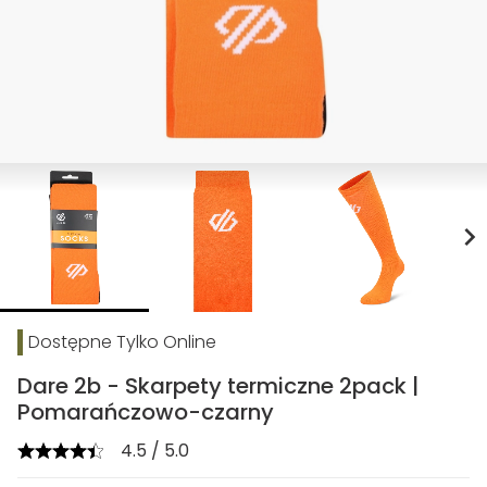
chevron_right
Dostępne Tylko Online
Dare 2b - Skarpety termiczne 2pack |
Pomarańczowo-czarny
4.5 / 5.0