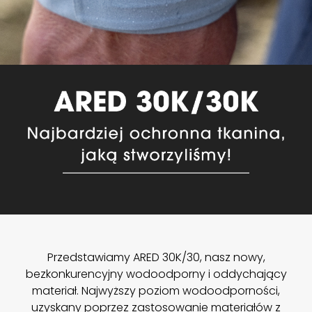
Przedstawiamy ARED 30K/30, nasz nowy,
bezkonkurencyjny wodoodporny i oddychający
materiał. Najwyższy poziom wodoodporności,
uzyskany poprzez zastosowanie materiałów z