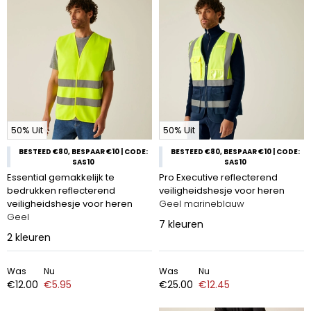
50% Uit
50% Uit
BESTEED €80, BESPAAR €10 | CODE:
BESTEED €80, BESPAAR €10 | CODE:
SAS10
SAS10
Essential gemakkelijk te
Pro Executive reflecterend
bedrukken reflecterend
veiligheidshesje voor heren
veiligheidshesje voor heren
Geel marineblauw
Geel
7
kleuren
2
kleuren
Was
Nu
Was
Nu
€12.00
€5.95
€25.00
€12.45