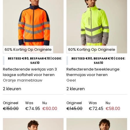
60% Korting Op Originele
60% Korting Op Originele
BESTEED €80, BESPAAR €10 | CODE:
BESTEED €80, BESPAAR €10 | CODE:
SAS10
SAS10
Reflecterende werkjas van 3
Reflecterende tweekleurige
laagse softshell voor heren
thermojas voor heren
Oranje marineblauw
Geel
2
kleuren
2
kleuren
Origineel
Was
Nu
Origineel
Was
Nu
€150.00
€74.95
€60.00
€145.00
€72.45
€58.00