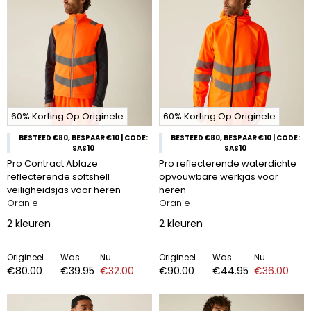
60% Korting Op Originele
60% Korting Op Originele
BESTEED €80, BESPAAR €10 | CODE:
BESTEED €80, BESPAAR €10 | CODE:
SAS10
SAS10
Pro Contract Ablaze
Pro reflecterende waterdichte
reflecterende softshell
opvouwbare werkjas voor
veiligheidsjas voor heren
heren
Oranje
Oranje
2
kleuren
2
kleuren
Origineel
Was
Nu
Origineel
Was
Nu
€80.00
€39.95
€32.00
€90.00
€44.95
€36.00