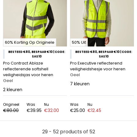
60% Korting Op Originele
50% Uit
BESTEED €80, BESPAAR €10 | CODE:
BESTEED €80, BESPAAR €10 | CODE:
SAS10
SAS10
Pro Contract Ablaze
Pro Executive reflecterend
reflecterende softshell
veiligheidshesje voor heren
veiligheidsjas voor heren
Geel
Geel
7
kleuren
2
kleuren
Origineel
Was
Nu
Was
Nu
€80.00
€39.95
€32.00
€25.00
€12.45
29 - 52 products of 52