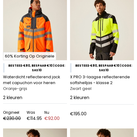
60% Korting Op Originele
BESTEED €80, BESPAAR €10 | CODE:
BESTEED €80, BESPAAR €10 | CODE:
SAS10
SAS10
Waterdicht reflecterend jack
X PRO 3-laagse reflecterende
met capuchon voor heren
softshelljas - klasse 2
Oranje-grijs
Zwart geel
2
kleuren
2
kleuren
Origineel
Was
Nu
€195.00
€230.00
€114.95
€92.00