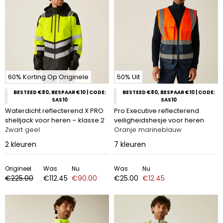
60% Korting Op Originele
50% Uit
BESTEED €80, BESPAAR €10 | CODE:
BESTEED €80, BESPAAR €10 | CODE:
SAS10
SAS10
Waterdicht reflecterend X PRO
Pro Executive reflecterend
shelljack voor heren – klasse 2
veiligheidshesje voor heren
Zwart geel
Oranje marineblauw
2
kleuren
7
kleuren
Origineel
Was
Nu
Was
Nu
€225.00
€112.45
€90.00
€25.00
€12.45