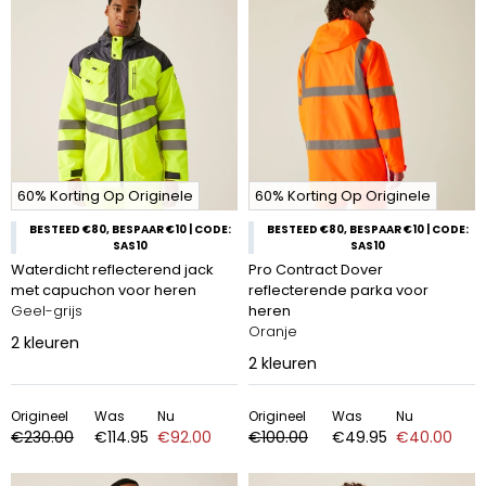
60% Korting Op Originele
60% Korting Op Originele
BESTEED €80, BESPAAR €10 | CODE:
BESTEED €80, BESPAAR €10 | CODE:
SAS10
SAS10
Waterdicht reflecterend jack
Pro Contract Dover
met capuchon voor heren
reflecterende parka voor
Geel-grijs
heren
Oranje
2
kleuren
2
kleuren
Origineel
Was
Nu
Origineel
Was
Nu
€230.00
€114.95
€92.00
€100.00
€49.95
€40.00