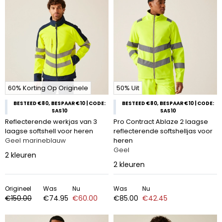
60% Korting Op Originele
50% Uit
BESTEED €80, BESPAAR €10 | CODE:
BESTEED €80, BESPAAR €10 | CODE:
SAS10
SAS10
Reflecterende werkjas van 3
Pro Contract Ablaze 2 laagse
laagse softshell voor heren
reflecterende softshelljas voor
Geel marineblauw
heren
Geel
2
kleuren
2
kleuren
Origineel
Was
Nu
Was
Nu
€150.00
€74.95
€60.00
€85.00
€42.45