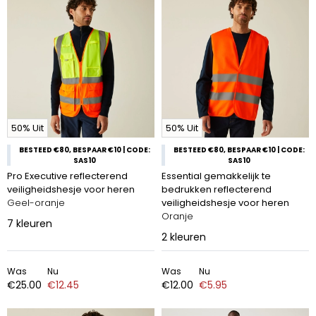
werkkleding hieronder om voorbereid te zijn op uw volgende
klus.
50% Uit
50% Uit
BESTEED €80, BESPAAR €10 | CODE:
BESTEED €80, BESPAAR €10 | CODE:
SAS10
SAS10
Pro Executive reflecterend
Essential gemakkelijk te
veiligheidshesje voor heren
bedrukken reflecterend
Geel-oranje
veiligheidshesje voor heren
Oranje
7
kleuren
2
kleuren
Was
Nu
Was
Nu
€25.00
€12.45
€12.00
€5.95