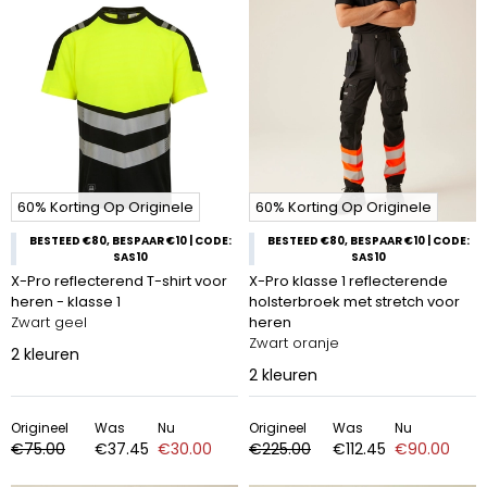
60% Korting Op Originele
60% Korting Op Originele
BESTEED €80, BESPAAR €10 | CODE:
BESTEED €80, BESPAAR €10 | CODE:
SAS10
SAS10
X-Pro reflecterend T-shirt voor
X-Pro klasse 1 reflecterende
heren - klasse 1
holsterbroek met stretch voor
Zwart geel
heren
Zwart oranje
2
kleuren
2
kleuren
Origineel
Was
Nu
Origineel
Was
Nu
€75.00
€37.45
€30.00
€225.00
€112.45
€90.00