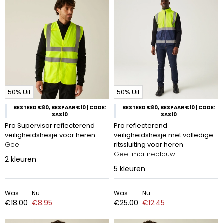
50% Uit
50% Uit
BESTEED €80, BESPAAR €10 | CODE:
BESTEED €80, BESPAAR €10 | CODE:
SAS10
SAS10
Pro Supervisor reflecterend
Pro reflecterend
veiligheidshesje voor heren
veiligheidshesje met volledige
Geel
ritssluiting voor heren
Geel marineblauw
2
kleuren
5
kleuren
Was
Nu
Was
Nu
€18.00
€8.95
€25.00
€12.45