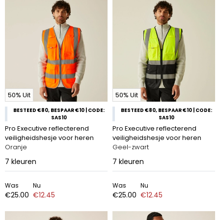
50% Uit
50% Uit
BESTEED €80, BESPAAR €10 | CODE:
BESTEED €80, BESPAAR €10 | CODE:
SAS10
SAS10
Pro Executive reflecterend
Pro Executive reflecterend
veiligheidshesje voor heren
veiligheidshesje voor heren
Oranje
Geel-zwart
7
kleuren
7
kleuren
Was
Nu
Was
Nu
€25.00
€12.45
€25.00
€12.45