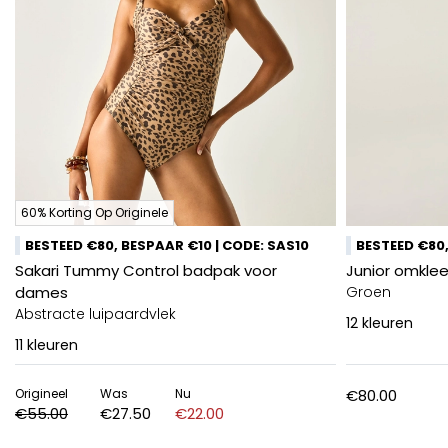
60% Korting Op Originele
BESTEED €80, BESPAAR €10 | CODE: SAS10
BESTEED €80,
Sakari Tummy Control badpak voor
Junior omkle
dames
Groen
Abstracte luipaardvlek
12
kleuren
11
kleuren
Origineel
Was
Nu
€80.00
€55.00
€27.50
€22.00