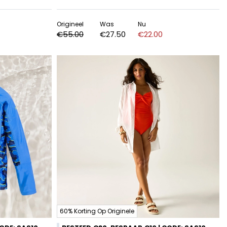
Origineel
Was
Nu
€55.00
€27.50
€22.00
60% Korting Op Originele