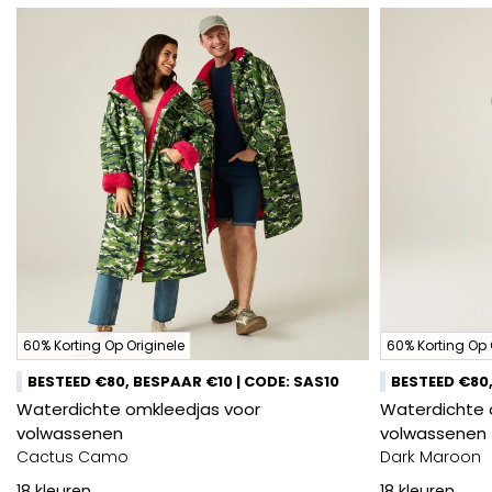
60% Korting Op Originele
60% Korting Op 
BESTEED €80, BESPAAR €10 | CODE: SAS10
BESTEED €80,
Waterdichte omkleedjas voor
Waterdichte 
volwassenen
volwassenen
Cactus Camo
Dark Maroon
18
kleuren
18
kleuren