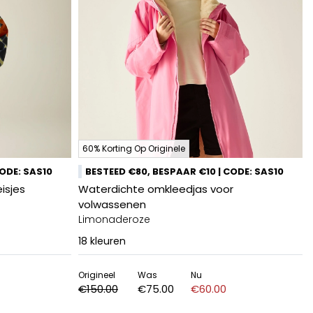
60% Korting Op Originele
CODE: SAS10
BESTEED €80, BESPAAR €10 | CODE: SAS10
isjes
Waterdichte omkleedjas voor
volwassenen
Limonaderoze
18
kleuren
Origineel
Was
Nu
€150.00
€75.00
€60.00