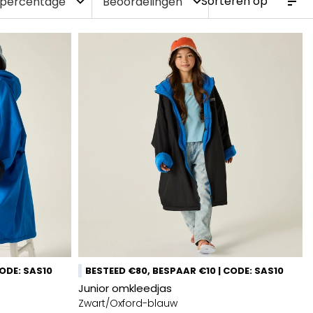
spercentage
Beoordelingen
expand_more
expand_more
CODE: SAS10
BESTEED €80, BESPAAR €10 | CODE: SAS10
Junior omkleedjas
Zwart/Oxford-blauw