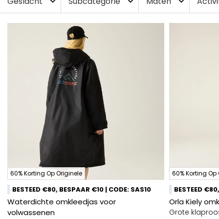
Geslacht
Subcategorie
Maten
Activi
expand_more
expand_more
expand_more
60% Korting Op Originele
60% Korting Op 
BESTEED €80, BESPAAR €10 | CODE: SAS10
BESTEED €80,
Waterdichte omkleedjas voor
Orla Kiely om
volwassenen
Grote klapro