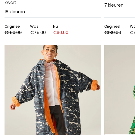
Zwart
7
kleuren
18
kleuren
Origineel
Was
Nu
Origineel
W
€150.00
€75.00
€60.00
€180.00
€9