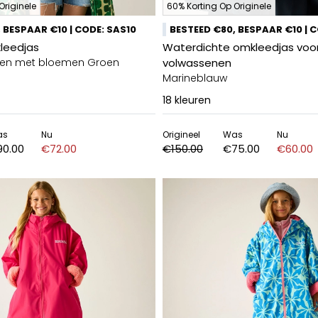
Originele
60% Korting Op Originele
 BESPAAR €10 | CODE: SAS10
BESTEED €80, BESPAAR €10 | 
kleedjas
Waterdichte omkleedjas voo
nten met bloemen Groen
volwassenen
Marineblauw
18
kleuren
as
Nu
Origineel
Was
Nu
0.00
€72.00
€150.00
€75.00
€60.00