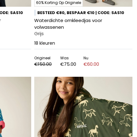
60% Korting Op Originele
CODE: SAS10
BESTEED €80, BESPAAR €10 | CODE: SAS10
r
Waterdichte omkleedjas voor
volwassenen
Grijs
18
kleuren
Origineel
Was
Nu
€150.00
€75.00
€60.00