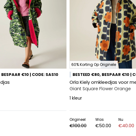
60% Korting Op Originele
 BESPAAR €10 | CODE: SAS10
BESTEED €80, BESPAAR €10 | 
edjas
Orla Kiely omkleedjas voor me
Giant Square Flower Orange
1
kleur
Origineel
Was
Nu
€100.00
€50.00
€40.00