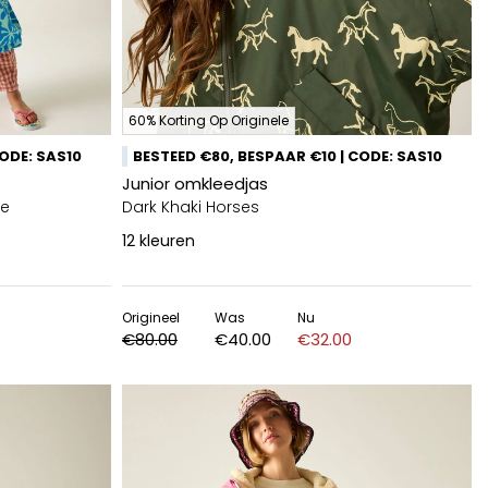
60% Korting Op Originele
CODE: SAS10
BESTEED €80, BESPAAR €10 | CODE: SAS10
Junior omkleedjas
ze
Dark Khaki Horses
12
kleuren
Origineel
Was
Nu
€80.00
€40.00
€32.00