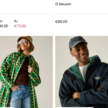
12
kleuren
as
Nu
€80.00
0.00
€72.00