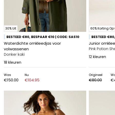
30% Uit
60% Korting Op 
BESTEED €80, BESPAAR €10 | CODE: SAS10
BESTEED €80,
Waterdichte omkleedjas voor
Junior omkle
volwassenen
Pink Potion She
Donker kaki
12
kleuren
18
kleuren
Was
Nu
Origineel
W
€150.00
€104.95
€80.00
€