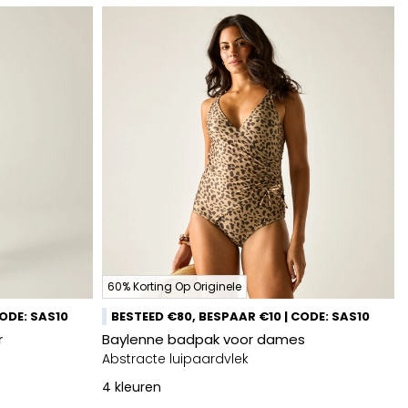
60% Korting Op Originele
CODE: SAS10
BESTEED €80, BESPAAR €10 | CODE: SAS10
r
Baylenne badpak voor dames
Abstracte luipaardvlek
4
kleuren