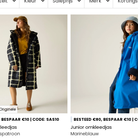
teit
Kleur
Saleprijs
Merk
Korting
expand_more
expand_more
expand_more
expand_more
Originele
 BESPAAR €10 | CODE: SAS10
BESTEED €80, BESPAAR €10 | 
kleedjas
Junior omkleedjas
ospatroon
Marineblauw