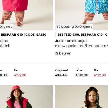
Originele
60% Korting Op Originele
 BESPAAR €10 | CODE: SAS10
BESTEED €80, BESPAAR €10 | 
edjas
Junior omkleedjas
ll Pink
Blauw gebloemd/limonadero
12
kleuren
as
Nu
Origineel
Was
Nu
40.00
€32.00
€80.00
€40.00
€32.00