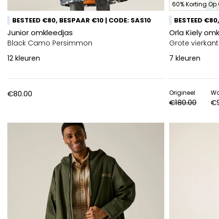
60% Korting Op 
BESTEED €80, BESPAAR €10 | CODE: SAS10
BESTEED €80,
Junior omkleedjas
Orla Kiely om
Black Camo Persimmon
Grote vierka
12
kleuren
7
kleuren
€80.00
Origineel
W
€180.00
€9