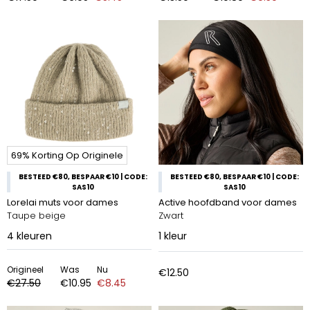
69% Korting Op Originele
BESTEED €80, BESPAAR €10 | CODE:
BESTEED €80, BESPAAR €10 | CODE:
SAS10
SAS10
Lorelai muts voor dames
Active hoofdband voor dames
Taupe beige
Zwart
4
kleuren
1
kleur
Origineel
Was
Nu
€12.50
€27.50
€10.95
€8.45