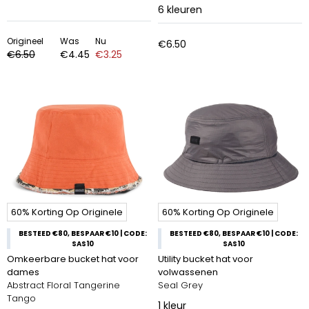
6
kleuren
Origineel
Was
Nu
€6.50
€6.50
€4.45
€3.25
60% Korting Op Originele
60% Korting Op Originele
BESTEED €80, BESPAAR €10 | CODE:
BESTEED €80, BESPAAR €10 | CODE:
SAS10
SAS10
Omkeerbare bucket hat voor
Utility bucket hat voor
dames
volwassenen
Abstract Floral Tangerine
Seal Grey
Tango
1
kleur