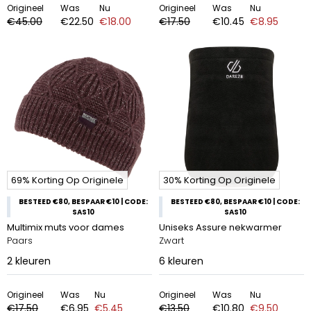
Origineel
Was
Nu
Origineel
Was
Nu
€45.00
€22.50
€18.00
€17.50
€10.45
€8.95
69% Korting Op Originele
30% Korting Op Originele
BESTEED €80, BESPAAR €10 | CODE:
BESTEED €80, BESPAAR €10 | CODE:
SAS10
SAS10
Multimix muts voor dames
Uniseks Assure nekwarmer
Paars
Zwart
2
kleuren
6
kleuren
Origineel
Was
Nu
Origineel
Was
Nu
€17.50
€6.95
€5.45
€13.50
€10.80
€9.50