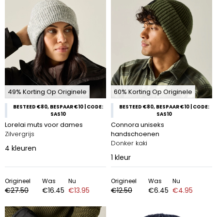
49% Korting Op Originele
60% Korting Op Originele
BESTEED €80, BESPAAR €10 | CODE:
BESTEED €80, BESPAAR €10 | CODE:
SAS10
SAS10
Lorelai muts voor dames
Connora uniseks
Zilvergrijs
handschoenen
Donker kaki
4
kleuren
1
kleur
Origineel
Was
Nu
Origineel
Was
Nu
€27.50
€16.45
€13.95
€12.50
€6.45
€4.95