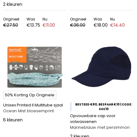
2
kleuren
Origineel
Was
Nu
Origineel
Was
Nu
€27.50
€13.75
€11.00
€36.00
€18.00
€14.40
50% Korting Op Originele
Unisex Printed II Multitube sjaal
BESTEED €80, BESPAAR €10 | CODE:
SAS10
Ocean Mist bloesemprint
Opvouwbare cap voor
6
kleuren
volwassenen
Marineblauw met persimmon
2
kleuren