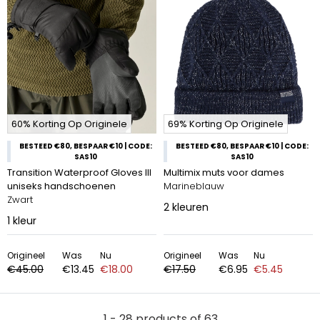
60% Korting Op Originele
69% Korting Op Originele
BESTEED €80, BESPAAR €10 | CODE:
BESTEED €80, BESPAAR €10 | CODE:
SAS10
SAS10
Transition Waterproof Gloves III
Multimix muts voor dames
uniseks handschoenen
Marineblauw
Zwart
2
kleuren
1
kleur
Origineel
Was
Nu
Origineel
Was
Nu
€45.00
€13.45
€18.00
€17.50
€6.95
€5.45
1 - 28 products of 63