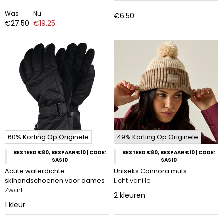
Was
Nu
€6.50
€27.50
€19.25
60% Korting Op Originele
49% Korting Op Originele
BESTEED €80, BESPAAR €10 | CODE:
BESTEED €80, BESPAAR €10 | CODE:
SAS10
SAS10
Acute waterdichte
Uniseks Connora muts
skihandschoenen voor dames
Licht vanille
Zwart
2
kleuren
1
kleur