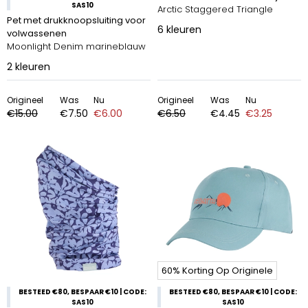
SAS10
Arctic Staggered Triangle
Pet met drukknoopsluiting voor
6
kleuren
volwassenen
Moonlight Denim marineblauw
2
kleuren
Origineel
Was
Nu
Origineel
Was
Nu
€15.00
€7.50
€6.00
€6.50
€4.45
€3.25
60% Korting Op Originele
BESTEED €80, BESPAAR €10 | CODE:
BESTEED €80, BESPAAR €10 | CODE:
SAS10
SAS10