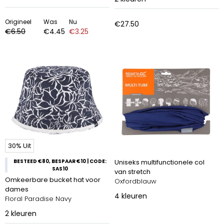
Origineel
Was
Nu
€27.50
€6.50
€4.45
€3.25
30% Uit
BESTEED €80, BESPAAR €10 | CODE:
Uniseks multifunctionele col
SAS10
van stretch
Omkeerbare bucket hat voor
Oxfordblauw
dames
4
kleuren
Floral Paradise Navy
2
kleuren