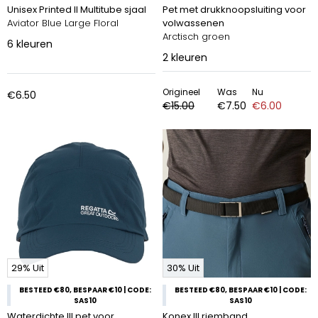
Unisex Printed II Multitube sjaal
Pet met drukknoopsluiting voor
Aviator Blue Large Floral
volwassenen
Arctisch groen
6
kleuren
2
kleuren
Origineel
Was
Nu
€6.50
€15.00
€7.50
€6.00
29% Uit
30% Uit
BESTEED €80, BESPAAR €10 | CODE:
BESTEED €80, BESPAAR €10 | CODE:
SAS10
SAS10
Waterdichte III pet voor
Konex III riemband