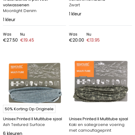
volwassenen
Zwart
Moonlight Denim
1
kleur
1
kleur
Was
Nu
Was
Nu
€27.50
€19.45
€20.00
€13.95
50% Korting Op Originele
Unisex Printed II Multitube sjaal
Unisex Printed II Multitube sjaal
Ash Textured Surface
Kaki en saliegroene voering
met camouflageprint
6
kleuren