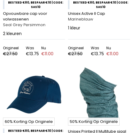
BESTEED €80, BESPAAR €10 | CODE:
BESTEED €80, BESPAAR €10 | CODE:
SAS10
SAS10
Opvouwbare cap voor
Unisex Active II Cap
volwassenen
Marineblauw
Seal Grey Persimmon
1
kleur
2
kleuren
Origineel
Was
Nu
Origineel
Was
Nu
€27.50
€13.75
€11.00
€27.50
€13.75
€11.00
60% Korting Op Originele
50% Korting Op Originele
BESTEED €80, BESPAAR €10 | CODE:
Unisex Printed II Multitube sjaal