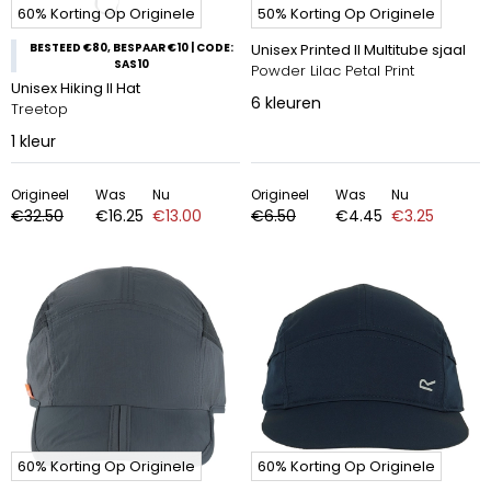
60% Korting Op Originele
50% Korting Op Originele
BESTEED €80, BESPAAR €10 | CODE:
Unisex Printed II Multitube sjaal
SAS10
Powder Lilac Petal Print
Unisex Hiking II Hat
6
kleuren
Treetop
1
kleur
Origineel
Was
Nu
Origineel
Was
Nu
€32.50
€16.25
€13.00
€6.50
€4.45
€3.25
60% Korting Op Originele
60% Korting Op Originele