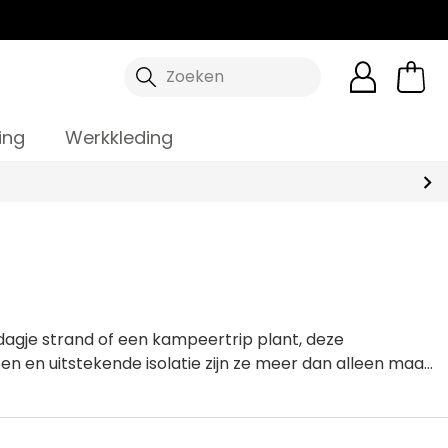
Zoeken
ing
Werkkleding
dagje strand of een kampeertrip plant, deze
en en uitstekende isolatie zijn ze meer dan alleen maar
eringen koel, fris en volkomen heerlijk blijven. Ontdek