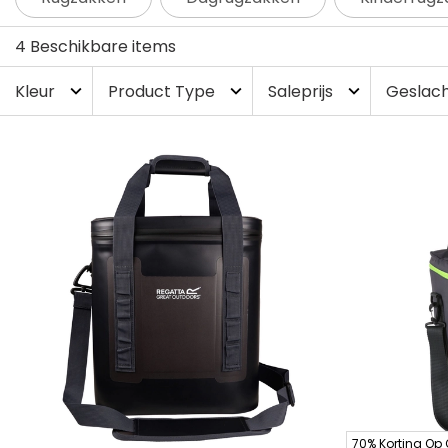
4 Beschikbare items
Kleur
Product Type
Saleprijs
Geslac
expand_more
expand_more
expand_more
70% Korting Op 