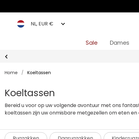
NL, EUR €
Sale
Dames
Home
/
Koeltassen
Koeltassen
Bereid u voor op uw volgende avontuur met ons fantast
koeltassen zijn uw onmisbare metgezellen om eten en dr
functioneel. Zeg vaarwel tegen warme drankjes en kleff
hieronder het volledige assortiment koeltassen van Re
Rugzakken
Dagrugzakken
Kinderrugz