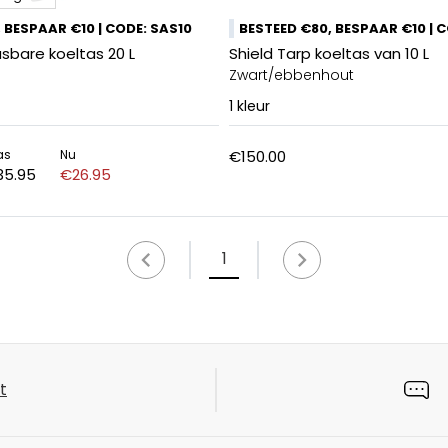
 BESPAAR €10 | CODE: SAS10
BESTEED €80, BESPAAR €10 | 
sbare koeltas 20 L
Shield Tarp koeltas van 10 L
Zwart/ebbenhout
1
kleur
as
Nu
€150.00
35.95
€26.95
1
t