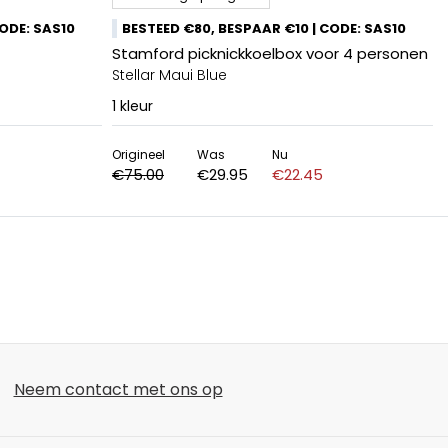
CODE: SAS10
BESTEED €80, BESPAAR €10 | CODE: SAS10
Stamford picknickkoelbox voor 4 personen
Stellar Maui Blue
1
kleur
Origineel
Was
Nu
€75.00
€29.95
€22.45
Neem contact met ons op