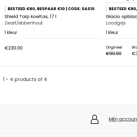
BESTEED €80, BESPAAR €10 | CODE: SAS10
BESTEED €80,
Shield Tarp koeltas, 17 l
Glacio opblaa
Zwart/ebbenhout
Loodgrijs
1
kleur
1
kleur
€230.00
Origineel
W
€90.00
€
1 - 4 products of 4
Mijn accoun