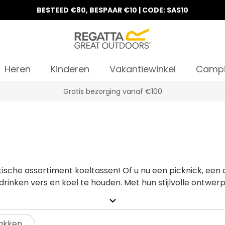
BESTEED €80, BESPAAR €10 | CODE: SAS10
Heren
Kinderen
Vakantiewinkel
Camp
Gratis bezorging vanaf €100
ische assortiment koeltassen! Of u nu een picknick, een 
inken vers en koel te houden. Met hun stijlvolle ontwerp
e broodjes. Onze koeltassen zorgen ervoor dat uw versnap
expand_more
gatta.
akken