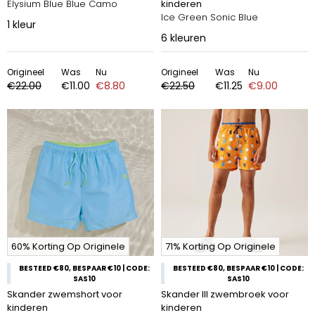
Elysium Blue Blue Camo
kinderen
Ice Green Sonic Blue
1
kleur
6
kleuren
Origineel
Was
Nu
Origineel
Was
Nu
€22.00
€11.00
€8.80
€22.50
€11.25
€9.00
60% Korting Op Originele
71% Korting Op Originele
BESTEED €80, BESPAAR €10 | CODE:
BESTEED €80, BESPAAR €10 | CODE:
SAS10
SAS10
Skander zwemshort voor
Skander III zwembroek voor
kinderen
kinderen