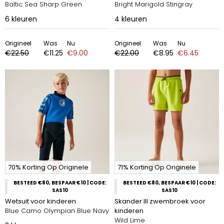
Baltic Sea Sharp Green
Bright Marigold Stingray
6
kleuren
4
kleuren
Origineel
Was
Nu
Origineel
Was
Nu
€22.50
€11.25
€9.00
€22.00
€8.95
€6.45
70% Korting Op Originele
71% Korting Op Originele
BESTEED €80, BESPAAR €10 | CODE:
BESTEED €80, BESPAAR €10 | CODE:
SAS10
SAS10
Wetsuit voor kinderen
Skander III zwembroek voor
Blue Camo Olympian Blue Navy
kinderen
Wild Lime