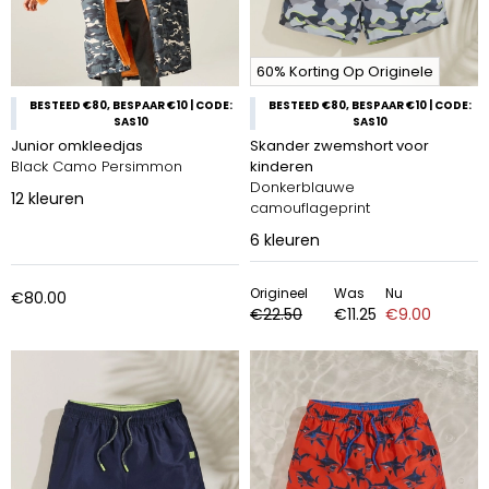
60% Korting Op Originele
BESTEED €80, BESPAAR €10 | CODE:
BESTEED €80, BESPAAR €10 | CODE:
SAS10
SAS10
Junior omkleedjas
Skander zwemshort voor
Black Camo Persimmon
kinderen
Donkerblauwe
12
kleuren
camouflageprint
6
kleuren
Origineel
Was
Nu
€80.00
€22.50
€11.25
€9.00