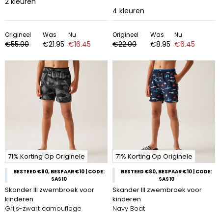
2
kleuren
4
kleuren
Origineel
Was
Nu
Origineel
Was
Nu
€55.00
€21.95
€16.45
€22.00
€8.95
€6.45
71% Korting Op Originele
71% Korting Op Originele
BESTEED €80, BESPAAR €10 | CODE:
BESTEED €80, BESPAAR €10 | CODE:
SAS10
SAS10
Skander III zwembroek voor
Skander III zwembroek voor
kinderen
kinderen
Grijs-zwart camouflage
Navy Boat