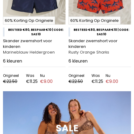
60% Korting Op Originele
60% Korting Op Originele
BESTEED €80, BESPAAR €10 | CODE:
BESTEED €80, BESPAAR €10 | CODE:
SAS10
SAS10
Skander zwemshort voor
Skander zwemshort voor
kinderen
kinderen
Marineblauw Heldergroen
Rusty Orange Sharks
6
kleuren
6
kleuren
Origineel
Was
Nu
Origineel
Was
Nu
€22.50
€11.25
€9.00
€22.50
€11.25
€9.00