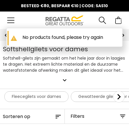
BESTEED €80, BESPAAR €10 | CODE: SAS10
Gratis bezorging vanaf €100
No products found, please try again
warning
Softshellgilets voor dames
Softshell-gilets zijn gemaakt om het hele jaar door in laagjes
te dragen. Het extreem lichte materiaal en de duurzame
waterafstotende afwerking maken dit gilet ideaal voor het
verkennen van de natuur terwijl u toch warm blijft. Bekijk
expand_more
vandaag nog online onze collectie softshell-gilets voor
vrouwen!
Fleecegilets voor dames
Gewatteerde gilets voo
Filters