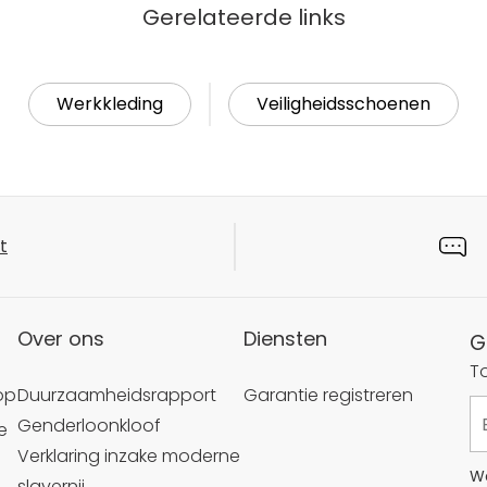
Gerelateerde links
Werkkleding
Veiligheidsschoenen
t
Over ons
Diensten
G
T
op
Duurzaamheidsrapport
Garantie registreren
Genderloonkloof
e
Verklaring inzake moderne
We
slavernij