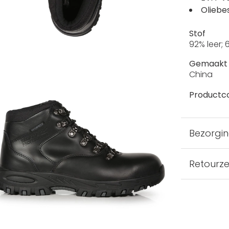
Oliebe
Stof
92% leer;
Gemaakt 
China
Productc
Bezorgi
Retourz