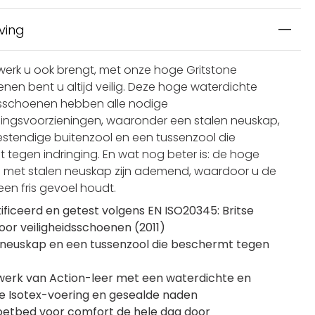
ving
erk u ook brengt, met onze hoge Gritstone
nen bent u altijd veilig. Deze hoge waterdichte
dsschoenen hebben alle nodige
ngsvoorzieningen, waaronder een stalen neuskap,
estendige buitenzool en een tussenzool die
 tegen indringing. En wat nog beter is: de hoge
met stalen neuskap zijn ademend, waardoor u de
een fris gevoel houdt.
ificeerd en getest volgens EN ISO20345: Britse
or veiligheidsschoenen (2011)
 neuskap en een tussenzool die beschermt tegen
erk van Action-leer met een waterdichte en
 Isotex-voering en gesealde naden
etbed voor comfort de hele dag door