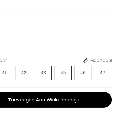
t
maat
Maattabel
41
42
43
45
46
47
Toevoegen Aan Winkelmandje