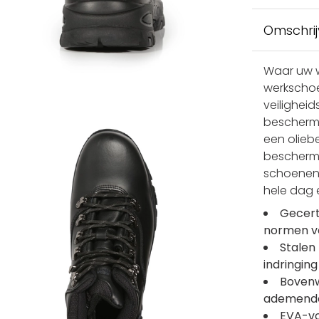
Omschrij
Waar uw w
werkschoe
veilighei
beschermi
een olieb
beschermt
schoenen 
hele dag 
Gecert
normen vo
Stalen
indringing
Bovenw
ademende
EVA-vo