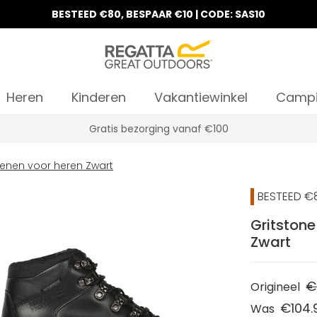
BESTEED €80, BESPAAR €10 | CODE: SAS10
Heren
Kinderen
Vakantiewinkel
Camp
Gratis bezorging vanaf €100
oenen voor heren Zwart
BESTEED €8
Gritstone
Zwart
€
Origineel
€104.
Was