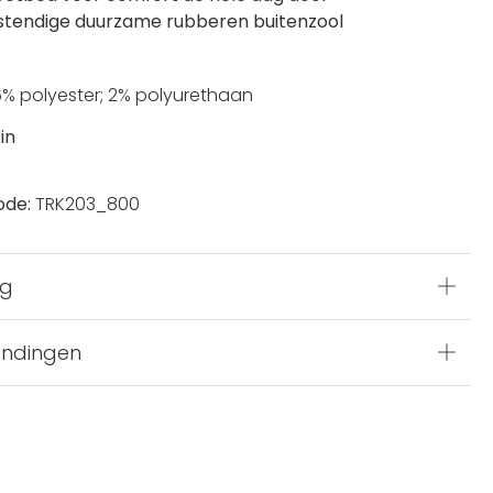
stendige duurzame rubberen buitenzool
 6% polyester; 2% polyurethaan
in
ode:
TRK203_800
ng
endingen