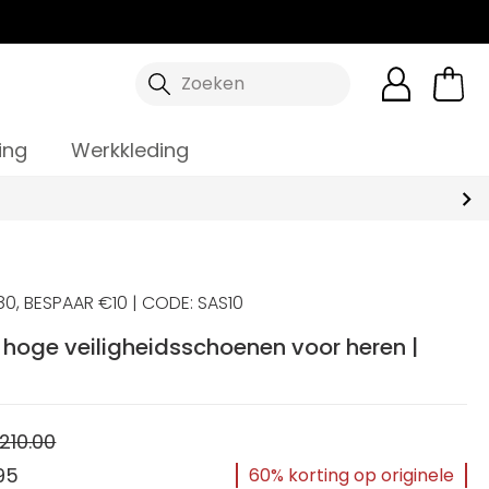
Zoeken
ing
Werkkleding
0, BESPAAR €10 | CODE: SAS10
 hoge veiligheidsschoenen voor heren |
210.00
95
60% korting op originele