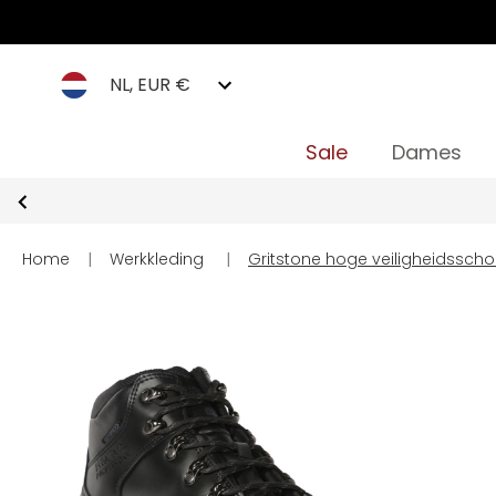
NL, EUR €
Sale
Dames
Home
|
Werkkleding
|
Gritstone hoge veiligheidssch