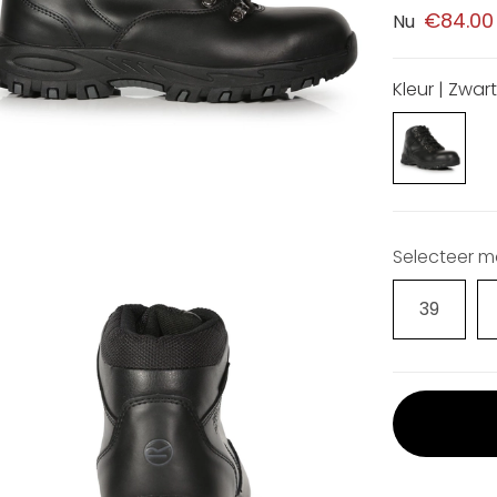
€84.00
Nu
Kleur | Zwar
Selecteer 
39