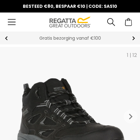
BESTEED €80, BESPAAR €10 | CODE: SAS10
Gratis bezorging vanaf €100
1
|
12
keyboard_arrow_right