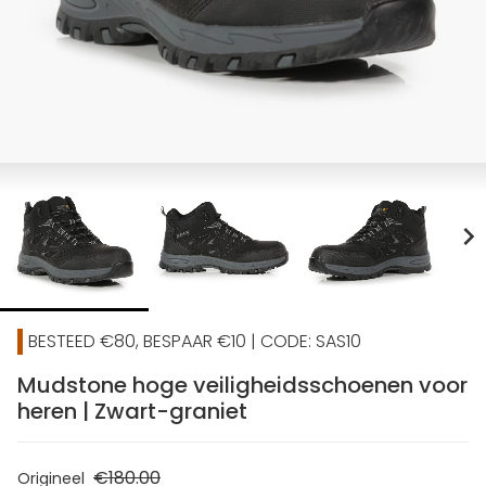
chevron_right
BESTEED €80, BESPAAR €10 | CODE: SAS10
Mudstone hoge veiligheidsschoenen voor
heren | Zwart-graniet
€180.00
Origineel