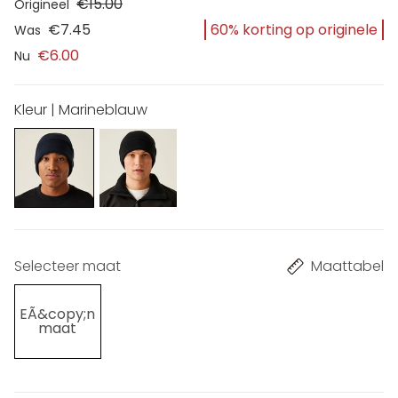
€15.00
Origineel
60% korting op originele
€7.45
Was
€6.00
Nu
Kleur | Marineblauw
Selecteer maat
Maattabel
EÃ&copy;n
maat