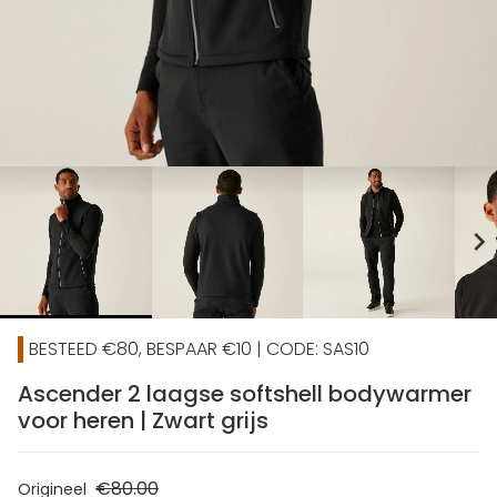
chevron_right
BESTEED €80, BESPAAR €10 | CODE: SAS10
Ascender 2 laagse softshell bodywarmer
voor heren | Zwart grijs
€80.00
Origineel