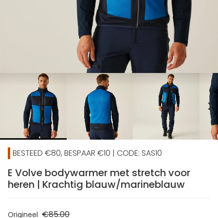
chevron_right
BESTEED €80, BESPAAR €10 | CODE: SAS10
E Volve bodywarmer met stretch voor
heren | Krachtig blauw/marineblauw
€85.00
Origineel