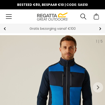
BESTEED €80, BESPAAR €10 | CODE: SAS10
Gratis bezorging vanaf €100
1
|
5
keyboard_arrow_right