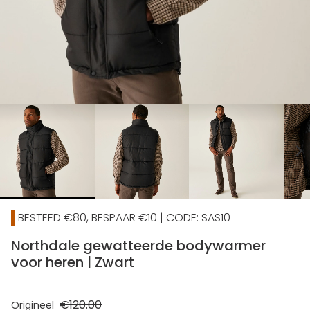
chevron_right
BESTEED €80, BESPAAR €10 | CODE: SAS10
Northdale gewatteerde bodywarmer
voor heren | Zwart
€120.00
Origineel