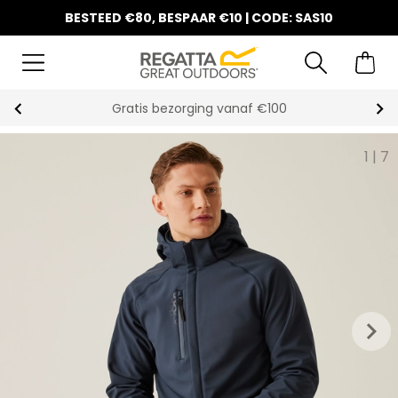
BESTEED €80, BESPAAR €10 | CODE: SAS10
Gratis bezorging vanaf €100
1
|
7
keyboard_arrow_right