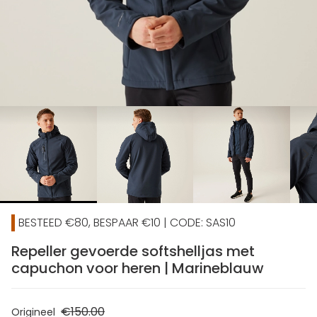
chevron_right
BESTEED €80, BESPAAR €10 | CODE: SAS10
Repeller gevoerde softshelljas met
capuchon voor heren | Marineblauw
€150.00
Origineel