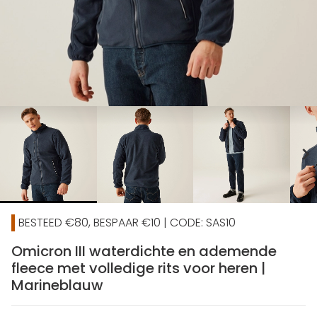
chevron_right
BESTEED €80, BESPAAR €10 | CODE: SAS10
Omicron III waterdichte en ademende
fleece met volledige rits voor heren |
Marineblauw