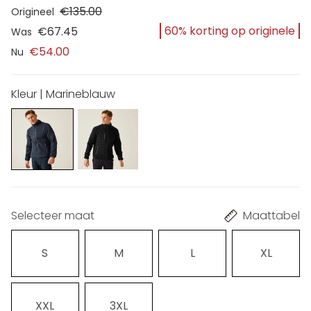
€135.00
Origineel
60% korting op originele
€67.45
Was
€54.00
Nu
Kleur | Marineblauw
Selecteer maat
Maattabel
S
M
L
XL
XXL
3XL