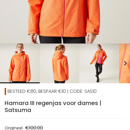
chevron_right
BESTEED €80, BESPAAR €10 | CODE: SAS10
Hamara III regenjas voor dames |
Satsuma
€100.00
Origineel