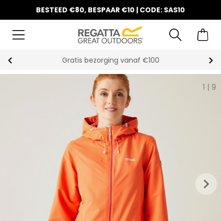
BESTEED €80, BESPAAR €10 | CODE: SAS10
Gratis bezorging vanaf €100
1
|
9
keyboard_arrow_right